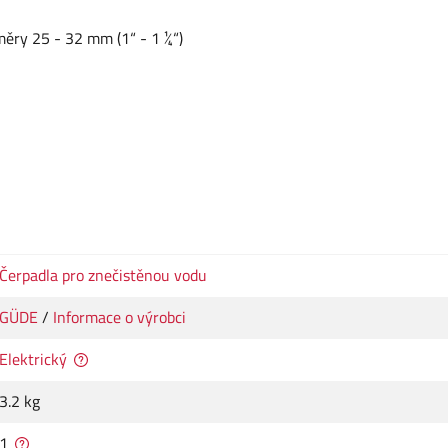
měry 25 - 32 mm (1“ - 1 ¼“)
Čerpadla pro znečistěnou vodu
GÜDE
/
Informace o výrobci
Elektrický
3.2 kg
1