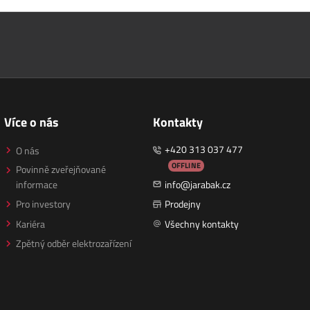
Více o nás
Kontakty
+420 313 037 477
O nás
OFFLINE
Povinně zveřejňované
informace
info@jarabak.cz
Pro investory
Prodejny
Kariéra
Všechny kontakty
Zpětný odběr elektrozařízení