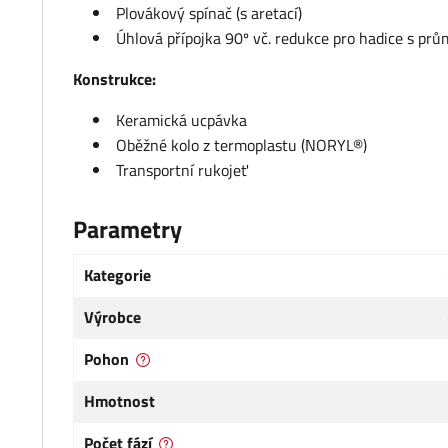
Plovákový spínač (s aretací)
Úhlová přípojka 90º vč. redukce pro hadice s prů
Konstrukce:
Keramická ucpávka
Oběžné kolo z termoplastu (NORYL®)
Transportní rukojeť
Parametry
Kategorie
Výrobce
Pohon
Hmotnost
Počet fází