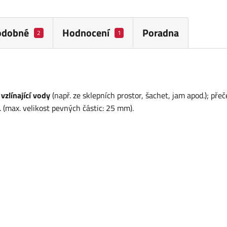
odobné
Hodnocení
Poradna
2
1
vzlínající vody
(např. ze sklepních prostor, šachet, jam apod.); pře
. (max. velikost pevných částic: 25 mm).