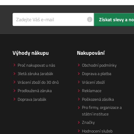
i
Získat slevy a n
Výhody nákupu
Nakupování
Proč nakupovat u nás
Obchodní podmínky
3letá záruka Jarabák
Doprava a platba
Vrácení zboží do 30 dnů
Vrácení zboží
Prodloužená záruka
Reklamace
Doprava Jarabák
Poškozená zásilka
Pro firmy, organizace a
státní instituce
Značky
Hodnocení služeb