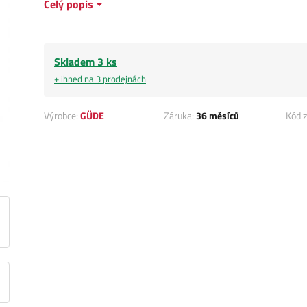
Celý popis
Skladem 3 ks
+ ihned na 3 prodejnách
Výrobce:
GÜDE
Záruka:
36 měsíců
Kód z