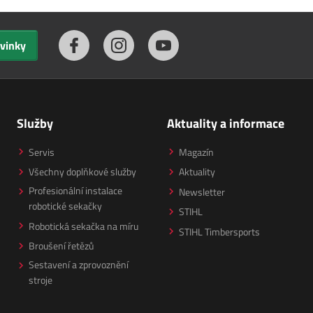
ovinky
Služby
Aktuality a informace
Servis
Magazín
Všechny doplňkové služby
Aktuality
Profesionální instalace
Newsletter
robotické sekačky
STIHL
Robotická sekačka na míru
STIHL Timbersports
Broušení řetězů
Sestavení a zprovoznění
stroje