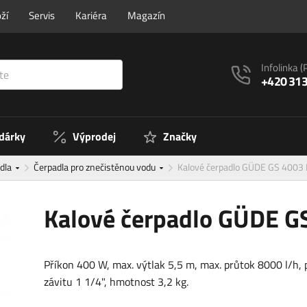
ží
Servis
Kariéra
Magazín
Infolinka
(
+420 313
 dárky
Výprodej
Značky
adla
Čerpadla pro znečistěnou vodu
Kalové čerpadlo GÜDE GS 4003
Kalové čerpadlo GÜDE G
Příkon 400 W, max. výtlak 5,5 m, max. průtok 8000 l/h,
závitu 1 1/4", hmotnost 3,2 kg.