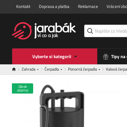
Kontakt
Doprava a platba
Reklamace
Vrácení zbo
Vyberte si kategorii
Tipy na
Zahrada
Čerpadla
Ponorná čerpadla
Kalová čerp
Dárek
zdarma