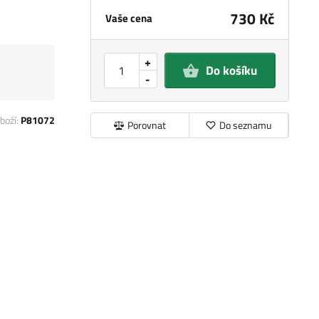
730 Kč
Vaše cena
+
Do košíku
-
boží:
P81072
Porovnat
Do seznamu