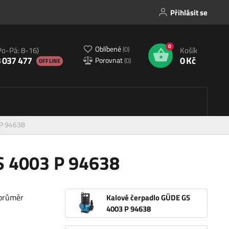
Přihlásit se
0
Oblíbené
(
0
)
Po-Pá: 8-16)
Košík
 037 477
0 Kč
Porovnat
(
0
)
OFFLINE
 P 94638
S 4003 P 94638
 průměr
Kalové čerpadlo GÜDE GS
4003 P 94638