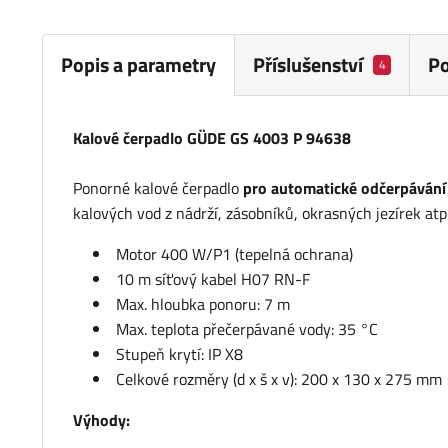
Popis a parametry
Příslušenství
P
4
Kalové čerpadlo GÜDE GS 4003 P 94638
Ponorné kalové čerpadlo
pro automatické odčerpávání 
kalových vod z nádrží, zásobníků, okrasných jezírek atp
Motor 400 W/P1 (tepelná ochrana)
10 m síťový kabel H07 RN-F
Max. hloubka ponoru: 7 m
Max. teplota přečerpávané vody: 35 °C
Stupeň krytí: IP X8
Celkové rozměry (d x š x v): 200 x 130 x 275 mm
Výhody: