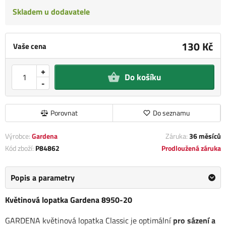
Skladem u dodavatele
130 Kč
Vaše cena
+
Do košíku
-
Porovnat
Do seznamu
Výrobce:
Gardena
Záruka:
36 měsíců
Kód zboží:
P84862
Prodloužená záruka
Popis a parametry
Květinová lopatka Gardena 8950-20
GARDENA květinová lopatka Classic je optimální
pro sázení a