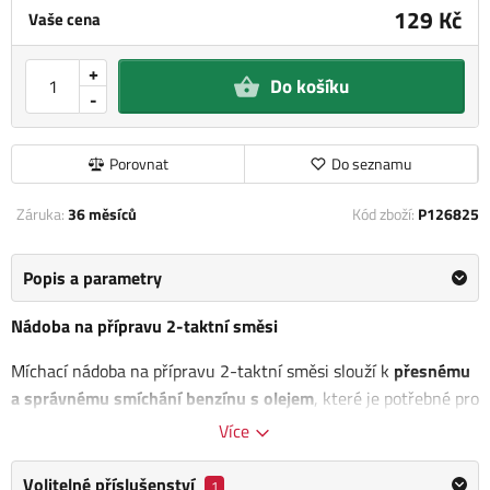
129 Kč
Vaše cena
+
Do košíku
-
Porovnat
Do seznamu
Záruka:
36 měsíců
Kód zboží:
P126825
Popis a parametry
Nádoba na přípravu 2-taktní směsi
Míchací nádoba na přípravu 2-taktní směsi slouží k
přesnému
a správnému smíchání benzínu s olejem
, které je potřebné pro
provoz 2-taktních motorů. Dvoutaktní motory neobsahují
Více
samostatný systém mazání, jako mají čtyřtaktní motory, a
proto je nutné olej přidávat přímo do paliva.
Volitelné příslušenství
1