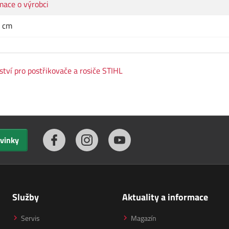
mace o výrobci
0 cm
ství pro postřikovače a rosiče STIHL
ovinky
Služby
Aktuality a informace
Servis
Magazín