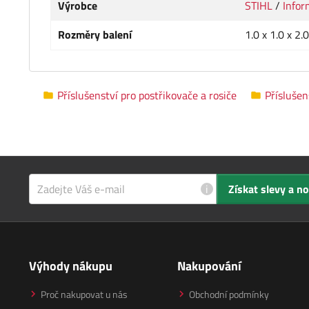
Výrobce
STIHL
/
Infor
Rozměry balení
1.0 x 1.0 x 2.
Příslušenství pro postřikovače a rosiče
Příslušen
i
Získat slevy a n
Výhody nákupu
Nakupování
Proč nakupovat u nás
Obchodní podmínky