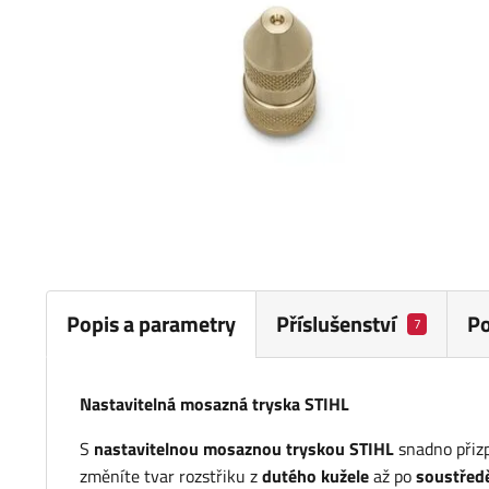
Popis a parametry
Příslušenství
P
7
Nastavitelná mosazná tryska STIHL
S
nastavitelnou mosaznou tryskou STIHL
snadno přizp
změníte tvar rozstřiku z
dutého kužele
až po
soustřed