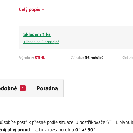
Celý popis
Skladem 1 ks
+ ihned na 1 prodejně
Výrobce:
STIHL
Záruka:
36 měsíců
Kód zb
odobné
Poradna
1
ůsobíte postřik přesně podle situace. U postřikovače STIHL plynul
ěný plný proud
– a to v rozsahu úhlu
0° až 90°
.