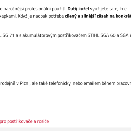
o náročnější profesionální použití.
Dutý kužel
využijete tam, kde
kapkami. Když je naopak potřeba
cílený a silnější zásah na konkré
TIHL SG 71 a s akumulátorovým postřikovačem STIHL SGA 60 a SGA 
dejně v Plzni, ale také telefonicky, nebo emailem během pracov
 pro postřikovače a rosiče