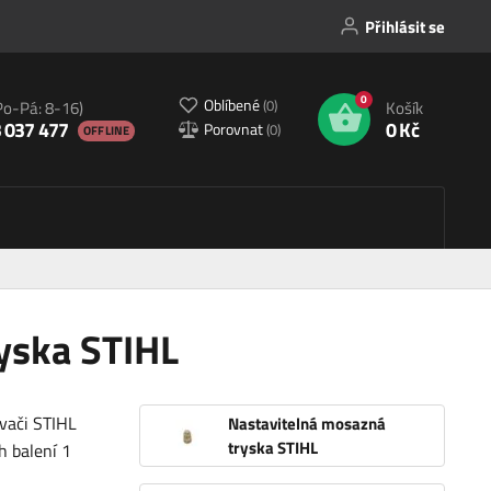
Přihlásit se
0
Oblíbené
(
0
)
Po-Pá: 8-16)
Košík
 037 477
0 Kč
Porovnat
(
0
)
OFFLINE
yska STIHL
ovači STIHL
Nastavitelná mosazná
tryska STIHL
h balení 1