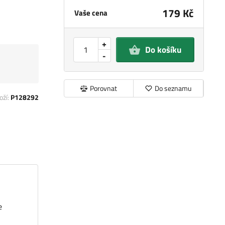
179 Kč
Vaše cena
+
Do košíku
-
Porovnat
Do seznamu
oží:
P128292
e