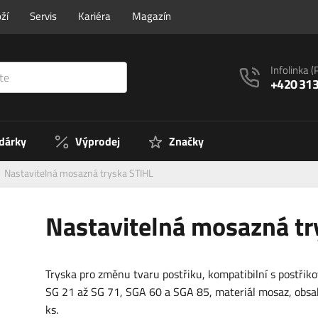
ží
Servis
Kariéra
Magazín
Infolinka
(
+420 313
 dárky
Výprodej
Značky
Nastavitelná mosazná tryska STIHL
Nastavitelná mosazná tr
Tryska pro změnu tvaru postřiku, kompatibilní s postřik
SG 21 až SG 71, SGA 60 a SGA 85, materiál mosaz, obsa
ks.