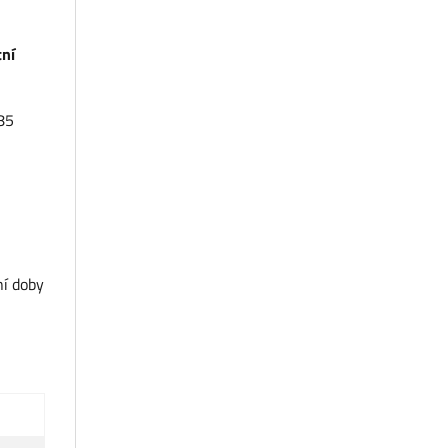
tní
85
ní doby