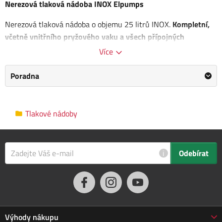
Nerezová tlaková nádoba INOX Elpumps
Nerezová tlaková nádoba o objemu 25 litrů INOX.
Kompletní,
včetně vnitřního pryžového vaku a všech přípojných
koncovek
.
Více
Pracovní teplota: -20 až 99°C
Poradna
Konektor: 1“
Kategorie
Tlakové nádoby
Tlakové nádoby
Výrobce
Elpumps
/
Informace o výrobci
Hmotnost
2 kg
i
Odebírat
Objem
25 l
Max. tlak
8 bar
Rozměry balení
45.0 x 29.0 x 32.0 cm
Výhody nákupu