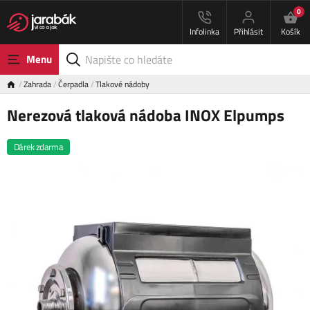
0
Infolinka
Přihlásit
Košík
Menu
Zahrada
Čerpadla
Tlakové nádoby
Nerezová tlaková nádoba INOX Elpumps
Dárek zdarma