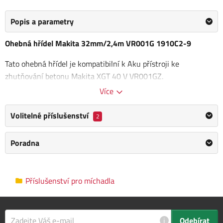
Popis a parametry
Ohebná hřídel Makita 32mm/2,4m VR001G 1910C2-9
Tato ohebná hřídel je kompatibilní k Aku přístroji ke
zhutňování betonu Makita XGT 40 V VR001GZ.
Více
Průměr: 32 mm
Délka: 2,4 m
Volitelné příslušenství
2
Kategorie
Příslušenství pro míchadla
Poradna
Výrobce
Makita
/
Informace o výrobci
Průměr
32 mm
Příslušenství pro míchadla
Délka
2.4 m
Rozměry balení
0.0 x 0.0 x 0.0 cm
i
Odebírat