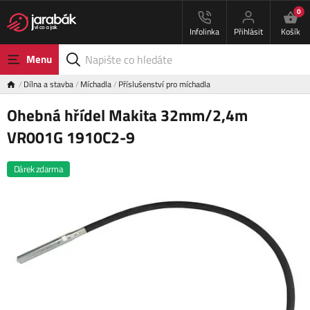
0
Infolinka
Přihlásit
Košík
Menu
Dílna a stavba
Míchadla
Příslušenství pro míchadla
Ohebná hřídel Makita 32mm/2,4m
VR001G 1910C2-9
Dárek zdarma