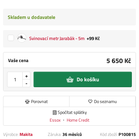
Skladem u dodavatele
Svinovací metr Jarabák - 5m
+99 Kč
5 650 Kč
Vaše cena
+
Do košíku
-
Porovnat
Do seznamu
Spočítat splátky
Essox
・
Home Credit
Výrobce:
Makita
Záruka:
36 měsíců
Kód zboží:
P100815