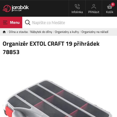
0
Infolinka
Přihlásit
Košík
Menu
Dílna a stavba
Nábytek do dílny
Organizéry a kufry
Organizéry na nářadí
Organizér EXTOL CRAFT 19 přihrádek
78853