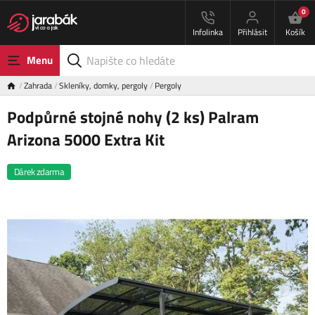
0
Infolinka
Přihlásit
Košík
Menu
Zahrada
Skleníky, domky, pergoly
Pergoly
Podpůrné stojné nohy (2 ks) Palram
Arizona 5000 Extra Kit
Dárek zdarma