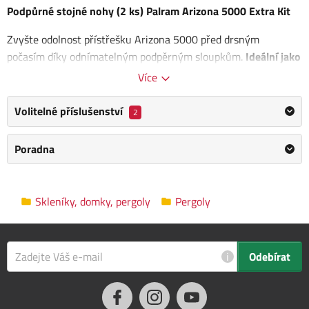
Podpůrné stojné nohy (2 ks) Palram Arizona 5000 Extra Kit
Zvyšte odolnost přístřešku Arizona 5000 před drsným
počasím díky odnímatelným podpěrným sloupkům.
Ideální jako
preventivní opatření pro oblasti se silnějšími větry a
Více
větší sněhovou nadílkou
.
Volitelné příslušenství
2
Rozměry: 137 x 204,8 x 0 cm
Poradna
Kategorie
Pergoly
Výrobce
Palram
/
Informace o výrobci
Skleníky, domky, pergoly
Pergoly
Hmotnost
6 kg
Rozměry balení
210.0 x 75.0 x 5.0 cm
i
Odebírat