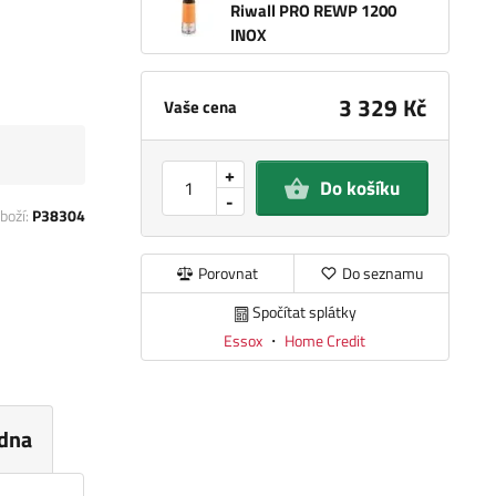
Riwall PRO REWP 1200
INOX
3 329 Kč
Vaše cena
+
Do košíku
-
boží:
P38304
Porovnat
Do seznamu
Spočítat splátky
Essox
・
Home Credit
dna