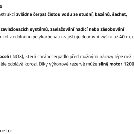
OX
nstrukcí
zvládne čerpat čistou vodu ze studní, bazénů, šachet,
 zavlažovacích systémů, zavlažování hadicí nebo zásobování
h kol z odolného polykarbonátu zajišťuje dopravní výšku až 40 m, c
oceli
(INOX), která chrání čerpadlo před možnými nárazy lépe než p
kvěle odolává korozi. Díky výkonové rezervě může
silný motor 120
prostor