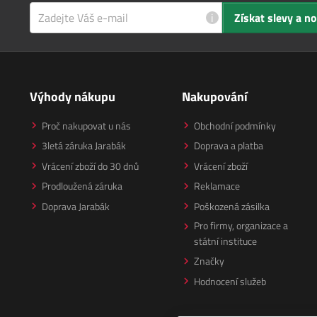
i
Získat slevy a n
Výhody nákupu
Nakupování
Proč nakupovat u nás
Obchodní podmínky
3letá záruka Jarabák
Doprava a platba
Vrácení zboží do 30 dnů
Vrácení zboží
Prodloužená záruka
Reklamace
Doprava Jarabák
Poškozená zásilka
Pro firmy, organizace a
státní instituce
Značky
Hodnocení služeb