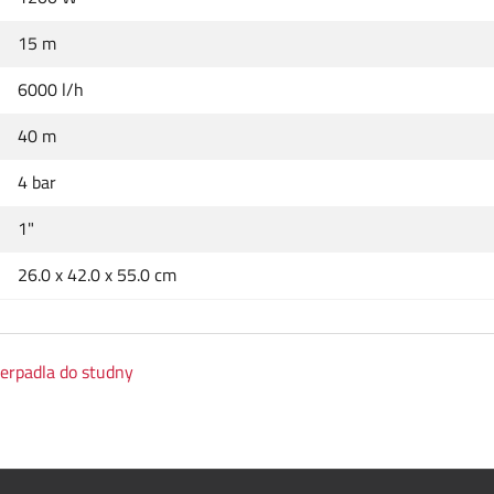
15 m
6000 l/h
40 m
4 bar
1"
26.0 x 42.0 x 55.0 cm
erpadla do studny