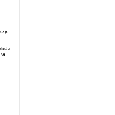
ož je
last a
0 W