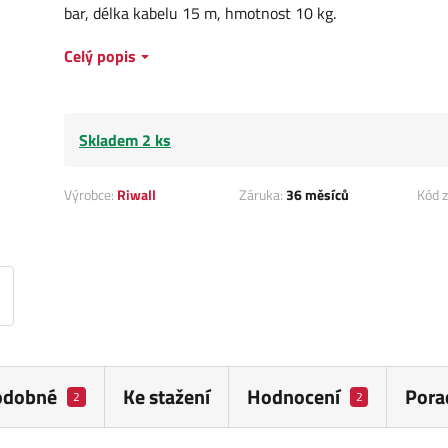
bar, délka kabelu 15 m, hmotnost 10 kg.
Celý popis
Skladem 2 ks
Výrobce:
Riwall
Záruka:
36 měsíců
Kód z
odobné
Ke stažení
Hodnocení
Pora
2
2