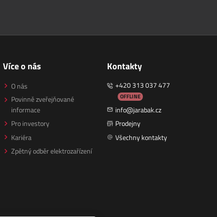
Více o nás
Kontakty
+420 313 037 477
O nás
OFFLINE
Povinně zveřejňované
informace
info@jarabak.cz
Pro investory
Prodejny
Kariéra
Všechny kontakty
Zpětný odběr elektrozařízení