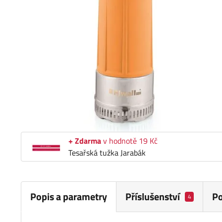
+ Zdarma
v hodnotě 19 Kč
Tesařská tužka Jarabák
Popis a parametry
Příslušenství
P
4