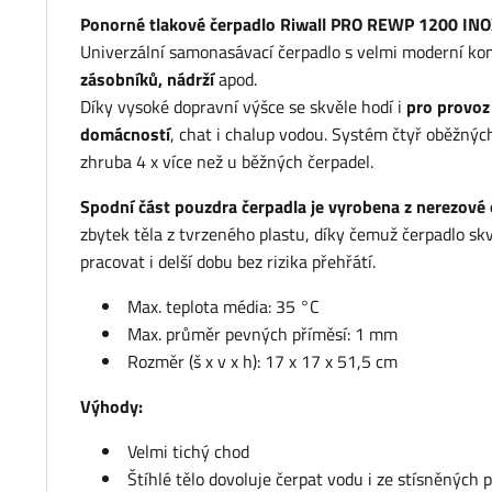
Ponorné tlakové čerpadlo Riwall PRO REWP 1200 IN
Univerzální samonasávací čerpadlo s velmi moderní ko
zásobníků, nádrží
apod.
Díky vysoké dopravní výšce se skvěle hodí i
pro provoz
domácností
, chat i chalup vodou. Systém čtyř oběžnýc
zhruba 4 x více než u běžných čerpadel.
Spodní část pouzdra čerpadla je vyrobena z nerezové 
zbytek těla z tvrzeného plastu, díky čemuž čerpadlo s
pracovat i delší dobu bez rizika přehřátí.
Max. teplota média: 35 °C
Max. průměr pevných příměsí: 1 mm
Rozměr (š x v x h): 17 x 17 x 51,5 cm
Výhody:
Velmi tichý chod
Štíhlé tělo dovoluje čerpat vodu i ze stísněných 