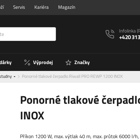
ží
Servis
Kariéra
Magazín
Infolinka
(
+420 313
 dárky
Výprodej
Značky
 studny
Ponorné tlakové čerpadlo Riwall PRO REWP 1200 INOX
Ponorné tlakové čerpad
INOX
Příkon 1200 W, max. výtlak 40 m, max. průtok 6000 l/h, 