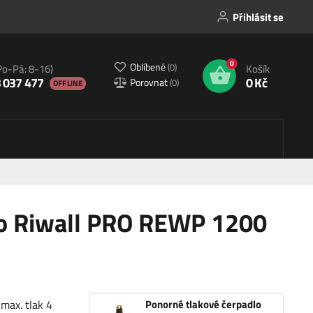
Přihlásit se
0
Oblíbené
(
0
)
Po-Pá: 8-16)
Košík
 037 477
0 Kč
Porovnat
(
0
)
OFFLINE
lo Riwall PRO REWP 1200
max. tlak 4
Ponorné tlakové čerpadlo