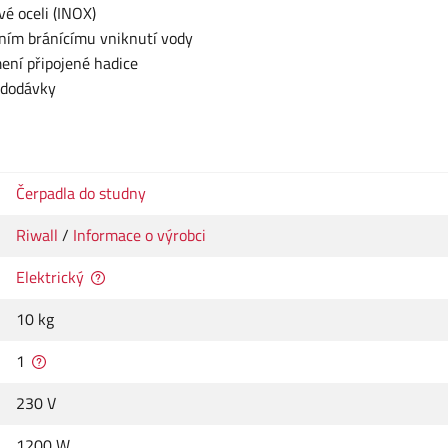
é oceli (INOX)
ěním bránícímu vniknutí vody
ení připojené hadice
 dodávky
Čerpadla do studny
Riwall
/
Informace o výrobci
Elektrický
10 kg
1
230 V
1200 W