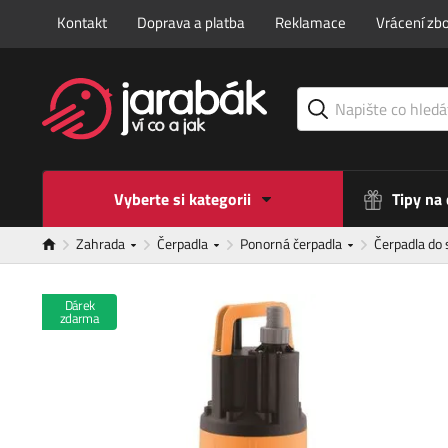
Kontakt
Doprava a platba
Reklamace
Vrácení zbo
Vyberte si kategorii
Tipy na
Zahrada
Čerpadla
Ponorná čerpadla
Čerpadla do
Dárek
zdarma