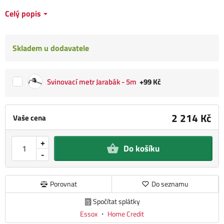
Celý popis
Skladem u dodavatele
Svinovací metr Jarabák - 5m
+99 Kč
2 214 Kč
Vaše cena
+
Do košíku
-
Porovnat
Do seznamu
Spočítat splátky
Essox
・
Home Credit