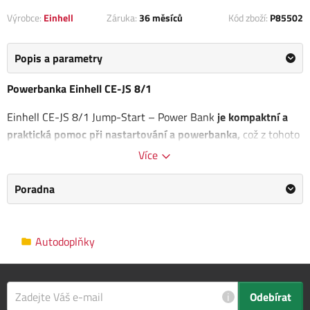
Výrobce:
Einhell
Záruka:
36 měsíců
Kód zboží:
P85502
Popis a parametry
Powerbanka Einhell CE-JS 8/1
Einhell CE-JS 8/1 Jump-Start – Power Bank
je kompaktní a
praktická pomoc při nastartování a powerbanka,
což z tohoto
přístroje dělá ideálního společníka v každém vozidle a na
Více
cestách. Pomocí pouze jednoho zařízení lze přemostit prázdné
autobaterie, stejně jako rychle a snadno dobít mobilní
Poradna
spotřebiče, jako je mobilní telefon, tablet, fotoaparát atd.
Špičkový proud: 400 A
Autodoplňky
Rozběhový proud: 200 A - 5 sec
Přípojka USB pro spotřebiče: 5V - 2A
Výhody:
i
Odebírat