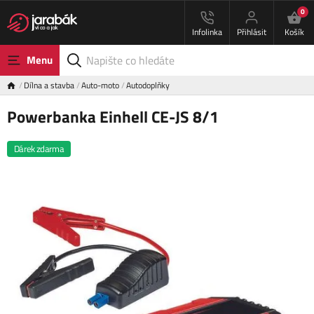
0
Infolinka
Přihlásit
Košík
Menu
Dílna a stavba
Auto-moto
Autodoplňky
Powerbanka Einhell CE-JS 8/1
Dárek zdarma