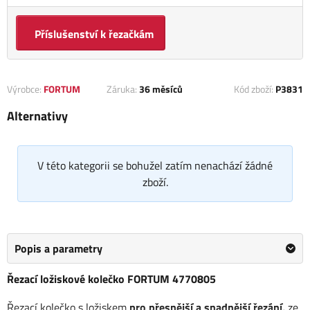
Příslušenství k řezačkám
Výrobce:
FORTUM
Záruka:
36 měsíců
Kód zboží:
P3831
Alternativy
V této kategorii se bohužel zatím nenachází žádné
zboží.
Popis a parametry
Řezací ložiskové kolečko FORTUM 4770805
Řezací kolečko s ložiskem
pro přesnější a snadnější řezání,
ze