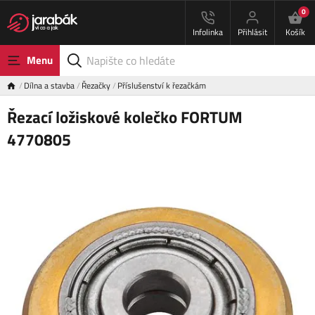
0
Infolinka
Přihlásit
Košík
Menu
Dílna a stavba
Řezačky
Příslušenství k řezačkám
Řezací ložiskové kolečko FORTUM
4770805