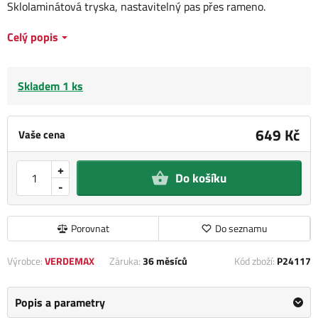
Sklolaminátová tryska, nastavitelný pas přes rameno.
Celý popis
Skladem 1 ks
649 Kč
Vaše cena
+
Do košíku
-
Porovnat
Do seznamu
Výrobce:
VERDEMAX
Záruka:
36 měsíců
Kód zboží:
P24117
Popis a parametry