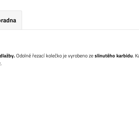
oradna
dlažby.
Odolné řezací kolečko je vyrobeno ze
slinutého karbidu
. 
.