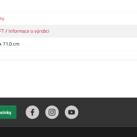
ky
FT
/
Informace o výrobci
 x 71.0 cm
ovinky