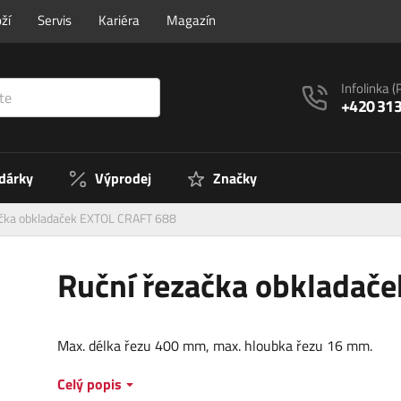
ží
Servis
Kariéra
Magazín
Infolinka
(
+420 313
 dárky
Výprodej
Značky
ačka obkladaček EXTOL CRAFT 688
Ruční řezačka obkladač
Max. délka řezu 400 mm, max. hloubka řezu 16 mm.
Celý popis