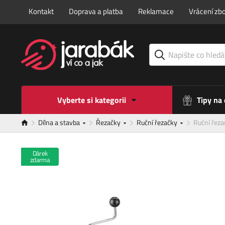
Kontakt
Doprava a platba
Reklamace
Vrácení zbo
Vyberte si kategorii
Tipy na
Dílna a stavba
Řezačky
Ruční řezačky
Ruční řez
Dárek
zdarma