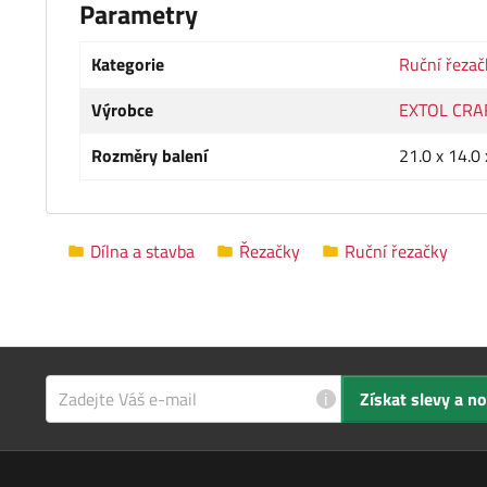
Parametry
Kategorie
Ruční řezač
Výrobce
EXTOL CRA
Rozměry balení
21.0 x 14.0
Dílna a stavba
Řezačky
Ruční řezačky
i
Získat slevy a n