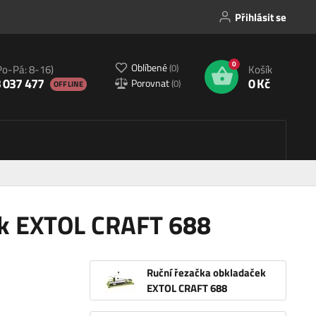
Přihlásit se
0
Oblíbené
(
0
)
Po-Pá: 8-16)
Košík
 037 477
0 Kč
Porovnat
(
0
)
OFFLINE
ek EXTOL CRAFT 688
Ruční řezačka obkladaček
EXTOL CRAFT 688