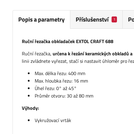
Popis a parametry
Příslušenství
P
1
Ruční řezačka obkladaček EXTOL CRAFT 688
Ruční řezačka,
určena k řezání keramických obkladů a 
linii zvládnete vyřezat, stačí si nastavit úhloměr pro řez
Max. délka řezu: 400 mm
Max. hloubka řezu: 16 mm
Úhel řezu: 0° až 45°
Průměr otvoru: 30 až 80 mm
Výhody:
Vykružovací vrták