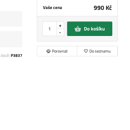
990 Kč
Vaše cena
+
Do košíku
-
Porovnat
Do seznamu
 zboží:
P3837