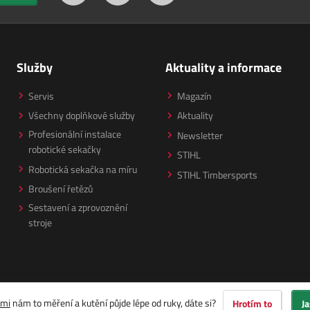
Služby
Aktuality a informace
Servis
Magazín
Všechny doplňkové služby
Aktuality
Profesionální instalace
Newsletter
robotické sekačky
STIHL
Robotická sekačka na míru
STIHL Timbersports
Broušení řetězů
Sestavení a zprovoznění
stroje
ami
nám to měření a kutění půjde lépe od ruky, dáte si?
Hrotím to
Ja