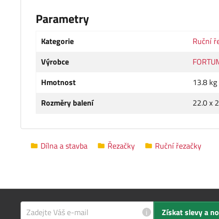
Parametry
Kategorie
Ruční ř
Výrobce
FORTU
Hmotnost
13.8 kg
Rozměry balení
22.0 x 
Dílna a stavba
Řezačky
Ruční řezačky
i
Získat slevy a n