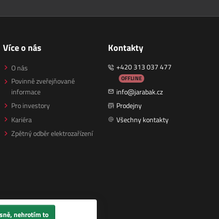
Více o nás
Kontakty
+420 313 037 477
O nás
OFFLINE
Povinně zveřejňované
informace
info@jarabak.cz
Pro investory
Prodejny
Kariéra
Všechny kontakty
Zpětný odběr elektrozařízení
sně, nehrotím to