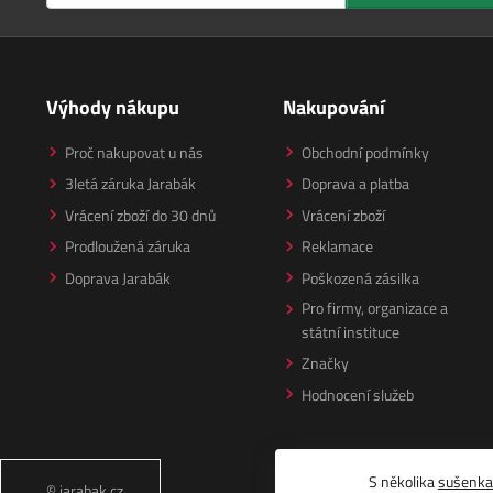
Výhody nákupu
Nakupování
Proč nakupovat u nás
Obchodní podmínky
3letá záruka Jarabák
Doprava a platba
Vrácení zboží do 30 dnů
Vrácení zboží
Prodloužená záruka
Reklamace
Doprava Jarabák
Poškozená zásilka
Pro firmy, organizace a
státní instituce
Značky
Hodnocení služeb
S několika
sušenk
© jarabak.cz