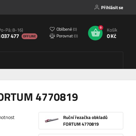
Přihlásit se
0
Oblíbené
(
0
)
Po-Pá: 8-16)
Košík
 037 477
0 Kč
Porovnat
(
0
)
OFFLINE
 FORTUM 4770819
motnost
Ruční řezačka obkladů
FORTUM 4770819