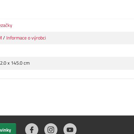
ezačky
M
/
Informace o výrobci
22.0 x 145.0 cm
ovinky