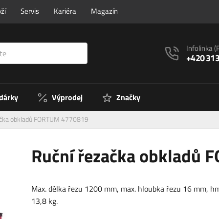
ží
Servis
Kariéra
Magazín
Infolinka
(
+420 313
 dárky
Výprodej
Značky
ačka obkladů FORTUM 4770819
Ruční řezačka obkladů
Max. délka řezu 1200 mm, max. hloubka řezu 16 mm, h
13,8 kg.