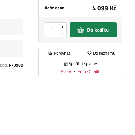
4 099 Kč
Vaše cena
+
Do košíku
-
Porovnat
Do seznamu
Spočítat splátky
boží:
P70980
Essox
・
Home Credit