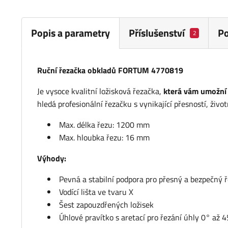
Popis a parametry
Příslušenství
P
2
Ruční řezačka obkladů FORTUM 4770819
Je vysoce kvalitní ložisková řezačka,
která vám umožní 
hledá profesionální řezačku s vynikající přesností, živo
Max. délka řezu: 1200 mm
Max. hloubka řezu: 16 mm
Výhody:
Pevná a stabilní podpora pro přesný a bezpečný 
Vodící lišta ve tvaru X
Šest zapouzdřených ložisek
Úhlové pravítko s aretací pro řezání úhly 0° až 