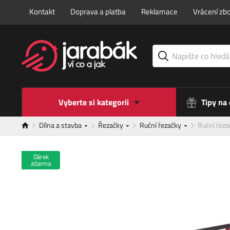
Kontakt
Doprava a platba
Reklamace
Vrácení zbo
Vyberte si kategorii
Tipy na
Dílna a stavba
Řezačky
Ruční řezačky
Ruční řez
Dárek
zdarma