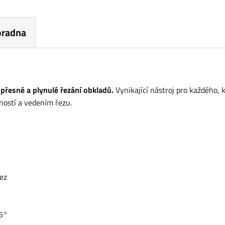
oradna
přesné a plynulé řezání obkladů.
Vynikající nástroj pro každého, 
tností a vedením řezu.
řez
45°