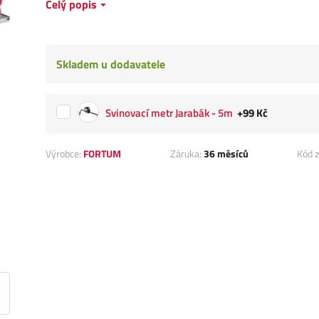
Celý popis
Skladem u dodavatele
Svinovací metr Jarabák - 5m
+99 Kč
Výrobce:
FORTUM
Záruka:
36 měsíců
Kód z