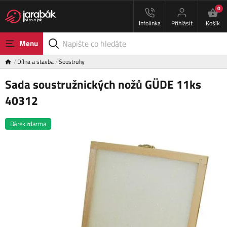
0
Infolinka
Přihlásit
Košík
Menu
Dílna a stavba
Soustruhy
Sada soustružnických nožů GÜDE 11ks
40312
Dárek zdarma