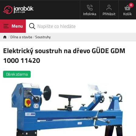
0
Infolinka
Přihlásit
Košík
Menu
Dílna a stavba
Soustruhy
Elektrický soustruh na dřevo GÜDE GDM
1000 11420
Dárek zdarma