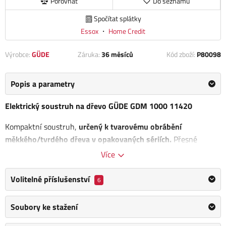
Porovnat
Do seznamu
Spočítat splátky
Essox
・
Home Credit
Výrobce:
GÜDE
Záruka:
36 měsíců
Kód zboží:
P80098
Popis a parametry
Elektrický soustruh na dřevo GÜDE GDM 1000 11420
Kompaktní soustruh,
určený k tvarovému obrábění
měkkého/tvrdého dřeva v opakovaných sériích.
Přesné
nastavení otáček vřetena pomocí variátoru (rozsah: 600 -
Více
2.100 ot./min., digitální display), kopírovací zařízení
(soustružení podle šablony/originální předlohy).
Volitelné příslušenství
6
Motor 550 W/P1
Soubory ke stažení
Bezpečnostní vypínač
Celkové rozměry (d x š x v): 1.400 x 300 x 1.018 mm