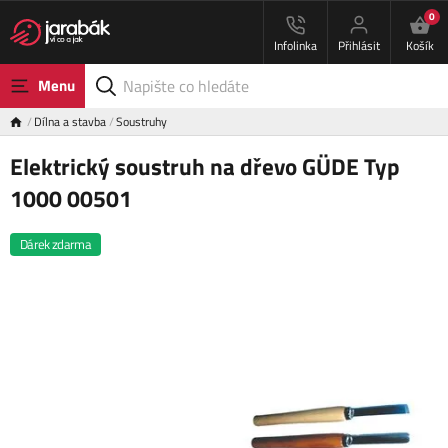
0
Infolinka
Přihlásit
Košík
Menu
Dílna a stavba
Soustruhy
Elektrický soustruh na dřevo GÜDE Typ
1000 00501
Dárek zdarma