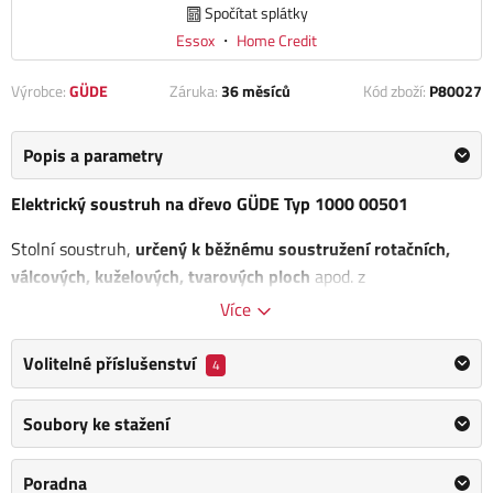
Spočítat splátky
Essox
・
Home Credit
Výrobce:
GÜDE
Záruka:
36 měsíců
Kód zboží:
P80027
Popis a parametry
Elektrický soustruh na dřevo GÜDE Typ 1000 00501
Stolní soustruh,
určený k běžnému soustružení rotačních,
válcových, kuželových, tvarových ploch
apod. z
měkkého/tvrdého dřeva v podmínkách domácích dílen.
Více
4 rychlostní stupně otáčení vřetena
Volitelné příslušenství
4
(850/1.250/1.750/2.510 ot./min., manuální nastavení
pomocí řemenic)
Soubory ke stažení
Motor 370 W/P1
Vypínač v ochranném pouzdru
Poradna
Rozměry (š x v x d): 280 x 350 x 1500 mm