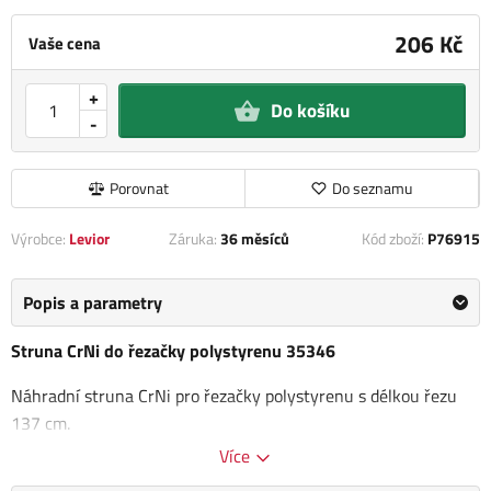
206 Kč
Vaše cena
+
Do košíku
-
Porovnat
Do seznamu
Výrobce:
Levior
Záruka:
36 měsíců
Kód zboží:
P76915
Popis a parametry
Struna CrNi do řezačky polystyrenu 35346
Náhradní struna CrNi pro řezačky polystyrenu s délkou řezu
137 cm.
Více
Kategorie
Příslušenství k řezačkám