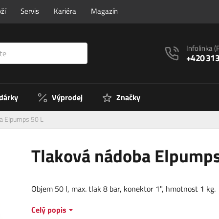
ží
Servis
Kariéra
Magazín
Infolinka
(
+420 313
 dárky
Výprodej
Značky
a Elpumps 50 L
Tlaková nádoba Elpumps
Objem 50 l, max. tlak 8 bar, konektor 1", hmotnost 1 kg.
Celý popis