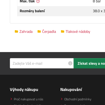
Max. tlak
8 bar
Rozměry balení
38.0 x 
Zahrada
Čerpadla
Tlakové nádoby
i
Získat slevy a n
Výhody nákupu
Nakupování
Proč nakupovat u nás
Obchodní podmínky