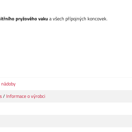
nitřního pryžového vaku
a všech přípojných koncovek.
é nádoby
s
/
Informace o výrobci