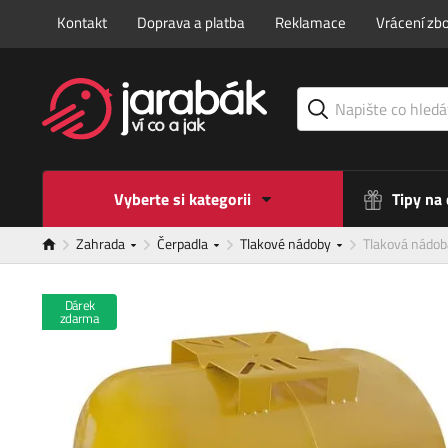
Kontakt
Doprava a platba
Reklamace
Vrácení zbo
Vyberte si kategorii
Tipy na
Zahrada
Čerpadla
Tlakové nádoby
Tlaková nádob
Dárek
zdarma