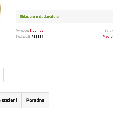
Skladem u dodavatele
Výrobce:
Elpumps
Záru
Kód zboží:
P22284
Prodlo
 stažení
Poradna