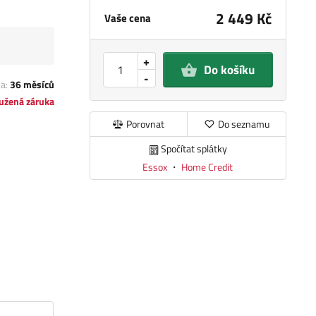
2 449 Kč
Vaše cena
+
Do košíku
-
ka:
36 měsíců
užená záruka
Porovnat
Do seznamu
Spočítat splátky
Essox
・
Home Credit