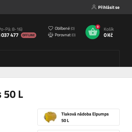
Přihlásit se
0
Oblíbené
(
0
)
Po-Pá: 8-16)
Košík
 037 477
0 Kč
Porovnat
(
0
)
OFFLINE
 50 L
Tlaková nádoba Elpumps
50 L