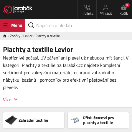
0
Infolinka
Přihlásit
Košík
Menu
Značky
Levior
Plachty a textilie
Plachty a textilie Levior
Nepříznivé počasí, UV záření ani plevel už nebudou mít šanci. V
kategorii Plachty a textilie na Jarabák.cz najdete kompletní
sortiment pro zakrývání materiálu, ochranu zahradního
nábytku, bazénů i pomocníky pro efektivní pěstování bez
plevele.
Více
Příslušenství pro
Zahradní textilie
plachty a textilie