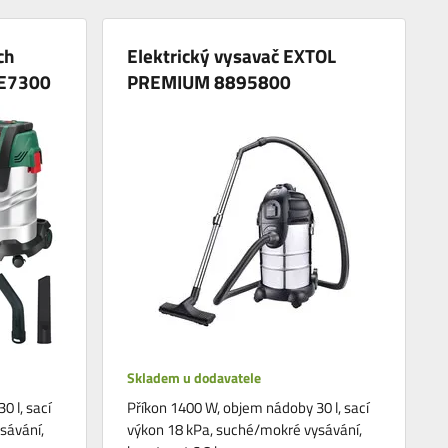
ch
Elektrický vysavač EXTOL
E7300
PREMIUM 8895800
Skladem u dodavatele
 l, sací
Příkon 1400 W, objem nádoby 30 l, sací
sávání,
výkon 18 kPa, suché/mokré vysávání,