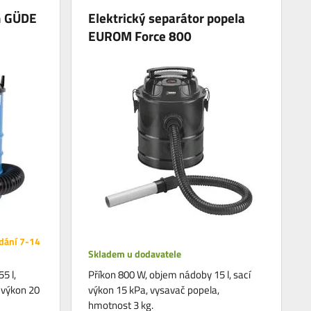
in GÜDE
Elektrický separátor popela
EUROM Force 800
dání 7-14
Skladem u dodavatele
5 l,
Příkon 800 W, objem nádoby 15 l, sací
 výkon 20
výkon 15 kPa, vysavač popela,
hmotnost 3 kg.