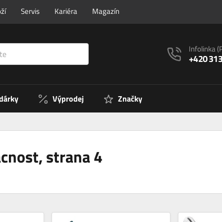
ží
Servis
Kariéra
Magazín
Infolinka
(
+420 313
 dárky
Výprodej
Značky
cnost, strana 4