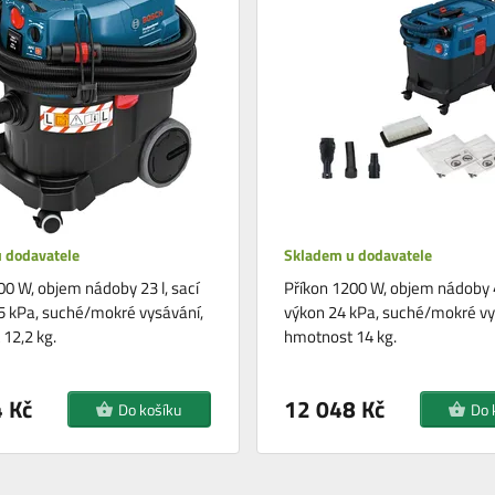
 dodavatele
Skladem u dodavatele
00 W, objem nádoby 23 l, sací
Příkon 1200 W, objem nádoby 40
5 kPa, suché/mokré vysávání,
výkon 24 kPa, suché/mokré vy
12,2 kg.
hmotnost 14 kg.
 Kč
12 048 Kč
Do košíku
Do 