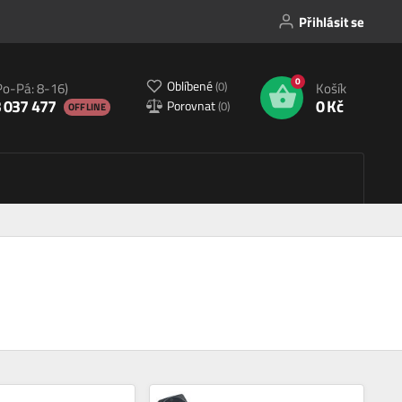
Přihlásit se
0
Oblíbené
(
0
)
Po-Pá: 8-16)
Košík
 037 477
0 Kč
Porovnat
(
0
)
OFFLINE