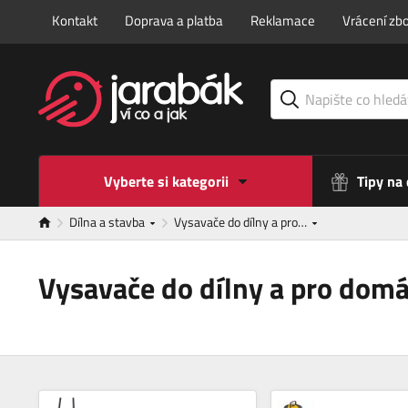
Kontakt
Doprava a platba
Reklamace
Vrácení zbo
Vyberte si kategorii
Tipy na
Dílna a stavba
Vysavače do dílny a pro…
Vysavače do dílny a pro domá