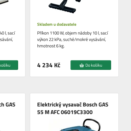
Skladem u dodavatele
 l, sací
Příkon 1100 W, objem nádoby 10 l, sací
sávání,
výkon 22 kPa, suché/mokré vysávání,
hmotnost 6 kg.
4 234 Kč
košíku
Do košíku
ch GAS
Elektrický vysavač Bosch GAS
55 M AFC 06019C3300