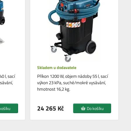
Skladem u dodavatele
 l, sací
Příkon 1200 W, objem nádoby 55 l, sací
sávání,
výkon 23 kPa, suché/mokré vysávání,
hmotnost 16,2 kg.
24 265 Kč
košíku
Do košíku