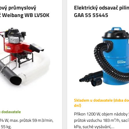
ový průmyslový
Elektrický odsavač pil
č Weibang WB LV50K
GAA 55 55445
Skladem u dodavatele (doba do
dní)
 dodavatele
Příkon 1200 W, objem nádoby 5
74 W, max. průtok 59 m3/min,
průtok vzduchu 183 m³/h, sací
55 kg.
kPa, suché vysávání,…