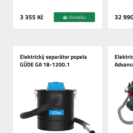
3 355 Kč
32 990
Do košíku
Elektrický separátor popela
Elektri
GÜDE GA 18-1200.1
Advanc