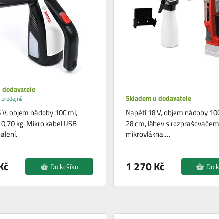
 dodavatele
Skladem u dodavatele
 prodejně
6 V, objem nádoby 100 ml,
Napětí 18 V, objem nádoby 100
0,70 kg. Mikro kabel USB
28 cm, láhev s rozprašovačem,
alení.
mikrovlákna.…
Kč
1 270 Kč
Do košíku
Do k