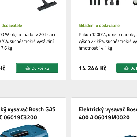
 dodavatele
Skladem u dodavatele
00 W, objem nádoby 20 l, sací
Příkon 1200 W, objem nádoby 40
 AW, suché/mokré vysávání,
výkon 22 kPa, suché/mokré vy
7,6 kg.
hmotnost 14,1 kg.
Kč
14 244 Kč
Do košíku
Do 
cký vysavač Bosch GAS
Elektrický vysavač Bos
FC 06019C3200
400 A 06019M0020