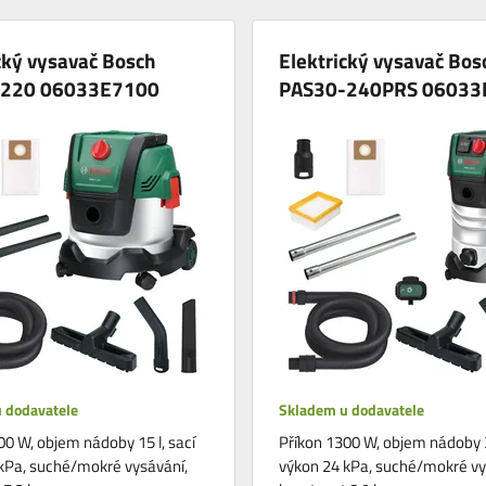
cký vysavač Bosch
Elektrický vysavač Bos
-220 06033E7100
PAS30-240PRS 06033
 dodavatele
Skladem u dodavatele
00 W, objem nádoby 15 l, sací
Příkon 1300 W, objem nádoby 30
kPa, suché/mokré vysávání,
výkon 24 kPa, suché/mokré vy