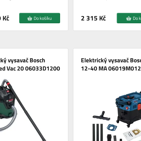
 Kč
2 315 Kč
Do košíku
Do k
cký vysavač Bosch
Elektrický vysavač Bos
ed Vac 20 06033D1200
12-40 MA 06019M012