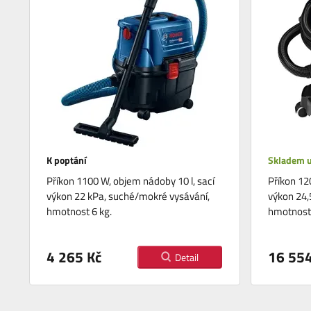
K poptání
Skladem u
Příkon 1100 W, objem nádoby 10 l, sací
Příkon 12
výkon 22 kPa, suché/mokré vysávání,
výkon 24,
hmotnost 6 kg.
hmotnost 
4 265 Kč
16 554
Detail