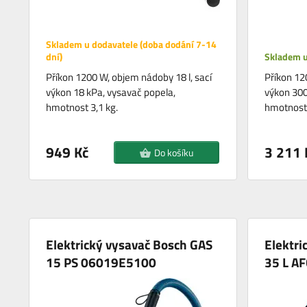
Skladem u dodavatele (doba dodání 7-14
dní)
Skladem u
Příkon 1200 W, objem nádoby 18 l, sací
Příkon 12
výkon 18 kPa, vysavač popela,
výkon 300
hmotnost 3,1 kg.
hmotnost 
949 Kč
3 211 
Do košíku
Elektrický vysavač Bosch GAS
Elektri
15 PS 06019E5100
35 L A