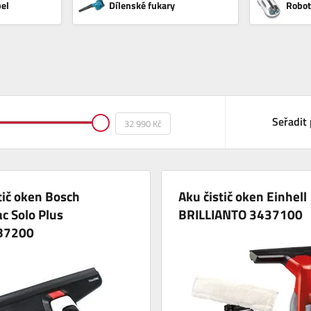
el
Dílenské fukary
Robot
Seřadit 
tič oken Bosch
Aku čistič oken Einhell
c Solo Plus
BRILLIANTO 3437100
B7200