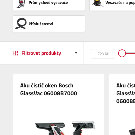
Průmyslové vysavače
Vysavače na pop
Příslušenství
Filtrovat produkty
Aku čistič oken Bosch
Aku čis
GlassVac 06008B7000
GlassVa
06008