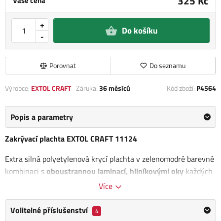
325 Kč
Vaše cena
+
Do košíku
-
Porovnat
Do seznamu
Výrobce:
EXTOL CRAFT
Záruka:
36 měsíců
Kód zboží:
P4564
Popis a parametry
Zakrývací plachta EXTOL CRAFT 11124
Extra silná polyetylenová krycí plachta v zelenomodré barevné
kombinaci s
oboustrannou laminací, hliníkovými oky
každých
100cm a zesílenými okraji. Odchylka od udávaných
Více
rozměrů/gramáže +-3-7% (dle velikosti plachty).
Volitelné příslušenství
4
Je univerzálním
pomocníkem pro celoroční použití.
Plachtu