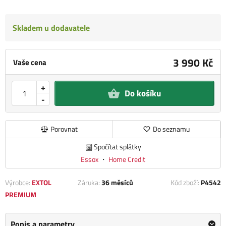
Skladem u dodavatele
3 990 Kč
Vaše cena
+
Do košíku
-
Porovnat
Do seznamu
Spočítat splátky
Essox
・
Home Credit
Výrobce:
EXTOL
Záruka:
36 měsíců
Kód zboží:
P4542
PREMIUM
Popis a parametry