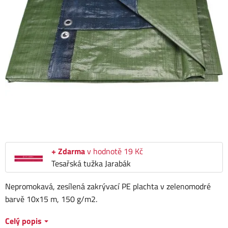
+ Zdarma
v hodnotě 19 Kč
Tesařská tužka Jarabák
Nepromokavá, zesílená zakrývací PE plachta v zelenomodré
barvě 10x15 m, 150 g/m2.
Celý popis