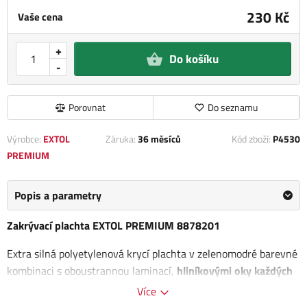
230 Kč
Vaše cena
+
Do košíku
-
Porovnat
Do seznamu
Výrobce:
EXTOL
Záruka:
36 měsíců
Kód zboží:
P4530
PREMIUM
Popis a parametry
Zakrývací plachta EXTOL PREMIUM 8878201
Extra silná polyetylenová krycí plachta v zelenomodré barevné
kombinaci s oboustrannou laminací,
hliníkovými oky každých
50cm a zesílenými okraji.
Odchylka od udávaných
Více
rozměrů/gramáže +-3-7% (dle velikosti plachty).