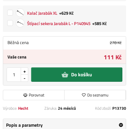
Kalač Jarabák XL
+629 Kč
Štípací sekera Jarabák L - P140945
+585 Kč
Běžná cena
278 Kč
111 Kč
Vaše cena
+
Do košíku
-
Porovnat
Do seznamu
Výrobce:
Hecht
Záruka:
24 měsíců
Kód zboží:
P13730
Popis a parametry