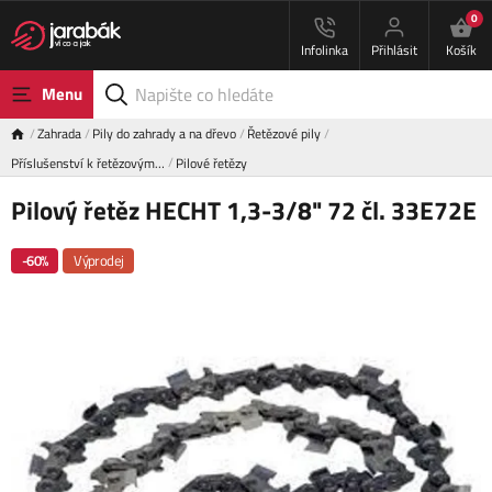
0
Infolinka
Přihlásit
Košík
Menu
Zahrada
Pily do zahrady a na dřevo
Řetězové pily
Příslušenství k řetězovým…
Pilové řetězy
Pilový řetěz HECHT 1,3-3/8" 72 čl. 33E72E
-60%
Výprodej