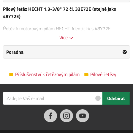
Pilový řetěz HECHT 1,3-3/8" 72 čl. 33E72E (stejné jako
48Y72E)
Řetěz k motorovým pilám HECHT. Identický s 48Y72E.
Více
Rozteč řetězu: 3/8"
Šířka drážky: 1,3 mm
Poradna
Počet článků: 72
Kategorie
Pilové řetězy
Příslušenství k řetězovým pilám
Pilové řetězy
Výrobce
Hecht
/
Informace o výrobci
Počet článků
72
i
Odebírat
Rozteč řetězu
3/8"
Šířka drážky
1.3 mm
Rozměry balení
0.0 x 0.0 x 0.0 cm