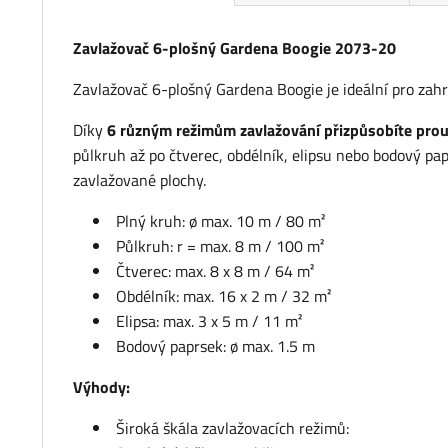
Zavlažovač 6-plošný Gardena Boogie 2073-20
Zavlažovač 6-plošný Gardena Boogie je ideální pro zahrad
Díky
6 různým režimům zavlažování přizpůsobíte prou
půlkruh až po čtverec, obdélník, elipsu nebo bodový pa
zavlažované plochy.
Plný kruh: ø max. 10 m / 80 m²
Půlkruh: r = max. 8 m / 100 m²
Čtverec: max. 8 x 8 m / 64 m²
Obdélník: max. 16 x 2 m / 32 m²
Elipsa: max. 3 x 5 m / 11 m²
Bodový paprsek: ø max. 1.5 m
Výhody:
Široká škála zavlažovacích režimů: