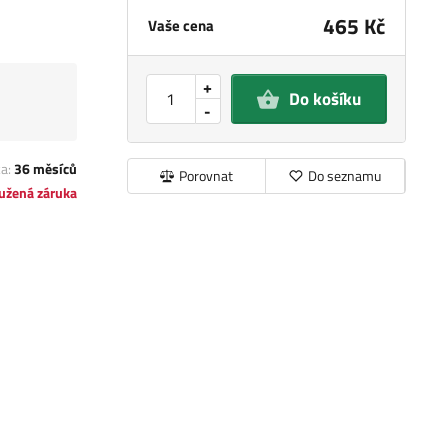
465 Kč
Vaše cena
+
Do košíku
-
ka:
36 měsíců
Porovnat
Do seznamu
užená záruka