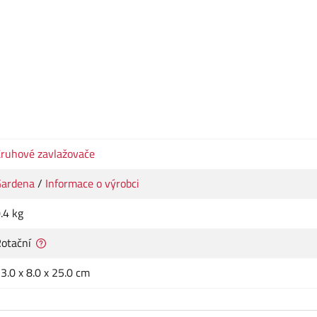
ruhové zavlažovače
Gardena
/
Informace o výrobci
.4 kg
otační
3.0 x 8.0 x 25.0 cm