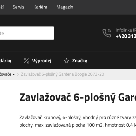
ží
Servis
Kariéra
Magazín
Infolinka
(
+420 313
 dárky
Výprodej
Značky
ažovače
Zavlažovač 6-plošný Gardena Boogie 2073-20
Zavlažovač 6-plošný Ga
Zavlažovač kruhový, 6-plošný, vhodný pro různé tvary z
plochy, max. zavlažovaná plocha 100 m2, hmotnost 0,4 k