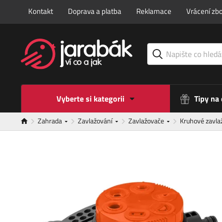
Kontakt
Doprava a platba
Reklamace
Vrácení zbo
Vyberte si kategorii
Tipy na
Zahrada
Zavlažování
Zavlažovače
Kruhové zavl