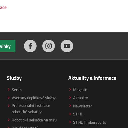
vače
ovinky
Služby
Aktuality a informace
Servis
Magazín
Všechny doplňkové služby
Aktuality
Profesionální instalace
Newsletter
robotické sekačky
STIHL
Robotická sekačka na míru
STIHL Timbersports
Broušení řetězů