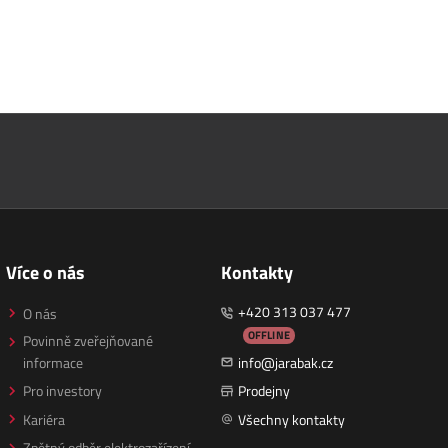
Více o nás
Kontakty
+420 313 037 477
O nás
OFFLINE
Povinně zveřejňované
informace
info@jarabak.cz
Pro investory
Prodejny
Kariéra
Všechny kontakty
Zpětný odběr elektrozařízení