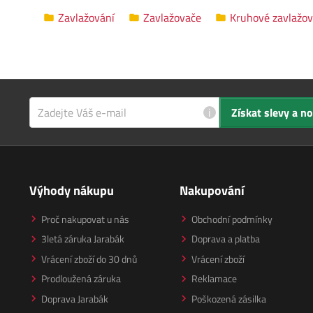
Zavlažování
Zavlažovače
Kruhové zavlažo
i
Získat slevy a n
Výhody nákupu
Nakupování
Proč nakupovat u nás
Obchodní podmínky
3letá záruka Jarabák
Doprava a platba
Vrácení zboží do 30 dnů
Vrácení zboží
Prodloužená záruka
Reklamace
Doprava Jarabák
Poškozená zásilka