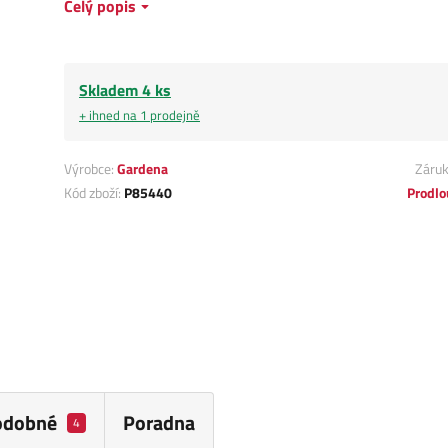
Celý popis
Skladem 4 ks
+ ihned na 1 prodejně
Výrobce:
Gardena
Záru
Kód zboží:
P85440
Prodlo
odobné
Poradna
4