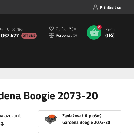
Přihlásit se
0
Oblíbené
(
0
)
Po-Pá: 8-16)
Košík
 037 477
0 Kč
Porovnat
(
0
)
OFFLINE
rdena Boogie 2073-20
avlažované
Zavlažovač 6-plošný
Gardena Boogie 2073-20
g.