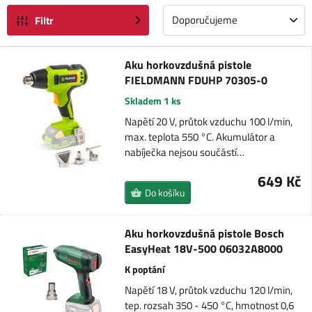
Doporučujeme
Filtr
Aku horkovzdušná pistole
FIELDMANN FDUHP 70305-0
Skladem 1 ks
Napětí 20 V, průtok vzduchu 100 l/min,
max. teplota 550 °C. Akumulátor a
nabíječka nejsou součástí…
649 Kč
Do košíku
Aku horkovzdušná pistole Bosch
EasyHeat 18V-500 06032A8000
K poptání
Napětí 18 V, průtok vzduchu 120 l/min,
tep. rozsah 350 - 450 °C, hmotnost 0,6