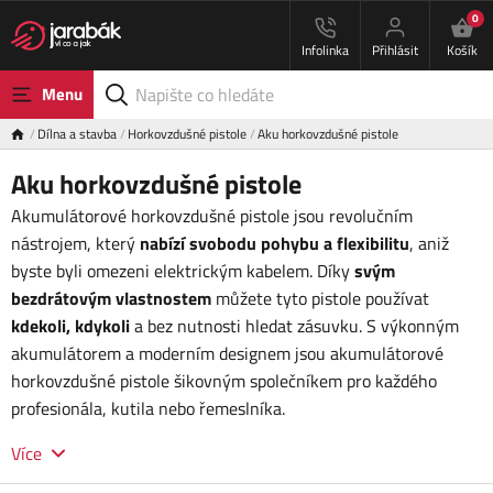
0
Infolinka
Přihlásit
Košík
Menu
Dílna a stavba
Horkovzdušné pistole
Aku horkovzdušné pistole
Aku horkovzdušné pistole
Akumulátorové horkovzdušné pistole jsou revolučním
nástrojem, který
nabízí svobodu pohybu a flexibilitu
, aniž
byste byli omezeni elektrickým kabelem. Díky
svým
bezdrátovým vlastnostem
můžete tyto pistole používat
kdekoli, kdykoli
a bez nutnosti hledat zásuvku. S výkonným
akumulátorem a moderním designem jsou akumulátorové
horkovzdušné pistole šikovným společníkem pro každého
profesionála, kutila nebo řemeslníka.
Více