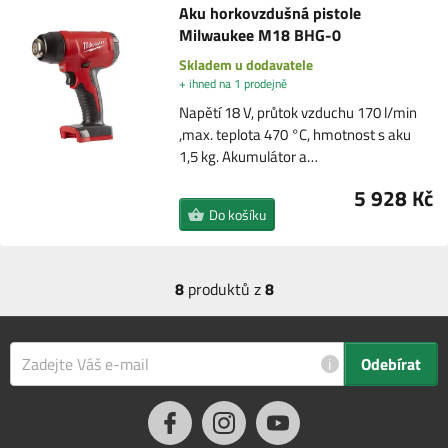
Aku horkovzdušná pistole
Milwaukee M18 BHG-0
Skladem u dodavatele
+ ihned na 1 prodejně
Napětí 18 V, průtok vzduchu 170 l/min
,max. teplota 470 °C, hmotnost s aku
1,5 kg. Akumulátor a…
5 928 Kč
Do košíku
8
produktů z
8
i
Odebírat