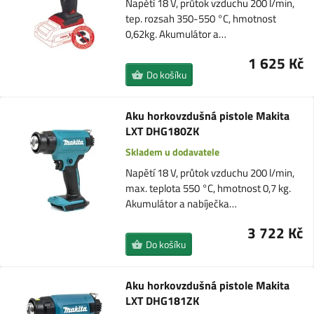
Napětí 18 V, průtok vzduchu 200 l/min,
tep. rozsah 350-550 °C, hmotnost
0,62kg. Akumulátor a…
1 625 Kč
Do košíku
Aku horkovzdušná pistole Makita
LXT DHG180ZK
Skladem u dodavatele
Napětí 18 V, průtok vzduchu 200 l/min,
max. teplota 550 °C, hmotnost 0,7 kg.
Akumulátor a nabíječka…
3 722 Kč
Do košíku
Aku horkovzdušná pistole Makita
LXT DHG181ZK