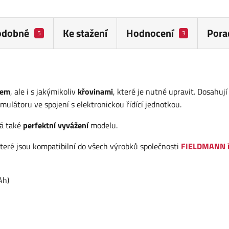
odobné
Ke stažení
Hodnocení
Pora
5
3
tem
, ale i s jakýmikoliv
křovinami
, které je nutné upravit. Dosahují
mulátoru ve spojení s elektronickou řídící jednotkou.
á také
perfektní vyvážení
modelu.
eré jsou kompatibilní do všech výrobků společnosti
FIELDMANN 
Ah)