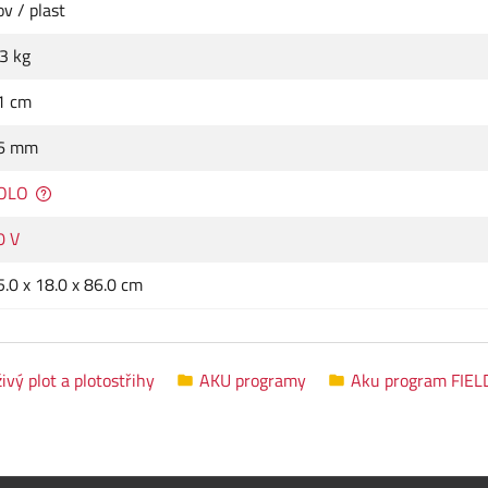
ov / plast
.3 kg
1 cm
6 mm
OLO
0 V
5.0 x 18.0 x 86.0 cm
vý plot a plotostřihy
AKU programy
Aku program FIE