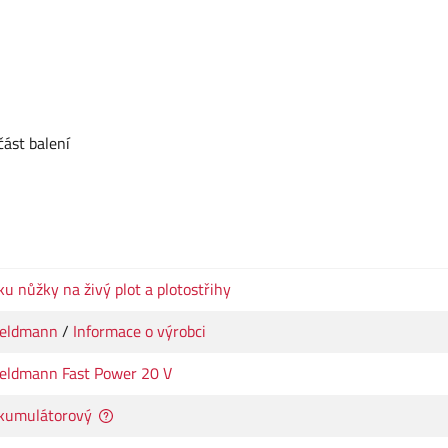
část balení
ku nůžky na živý plot a plotostřihy
ieldmann
/
Informace o výrobci
ieldmann Fast Power 20 V
kumulátorový