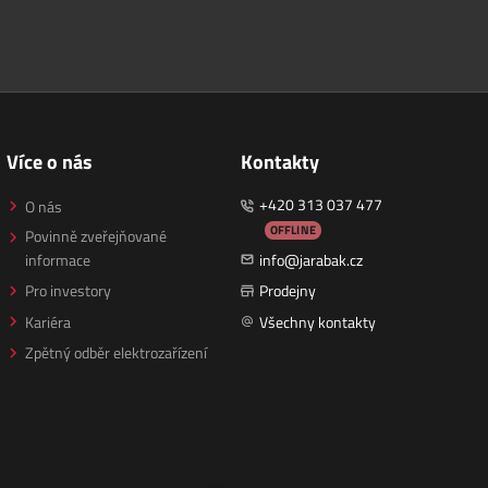
Více o nás
Kontakty
+420 313 037 477
O nás
OFFLINE
Povinně zveřejňované
informace
info@jarabak.cz
Pro investory
Prodejny
Kariéra
Všechny kontakty
Zpětný odběr elektrozařízení