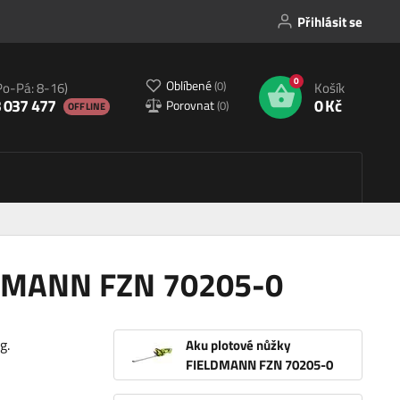
Přihlásit se
0
Oblíbené
(
0
)
Po-Pá: 8-16)
Košík
 037 477
0 Kč
Porovnat
(
0
)
OFFLINE
LDMANN FZN 70205-0
g.
Aku plotové nůžky
FIELDMANN FZN 70205-0