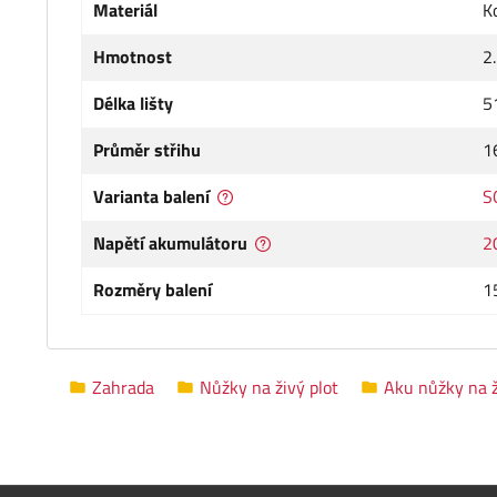
Materiál
K
Hmotnost
2
Délka lišty
5
Průměr střihu
1
Varianta balení
S
Napětí akumulátoru
2
Rozměry balení
1
Zahrada
Nůžky na živý plot
Aku nůžky na ži