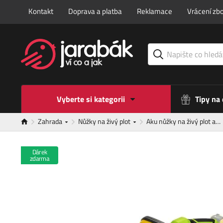
Kontakt
Doprava a platba
Reklamace
Vrácení zbo
Vyberte si kategorii
Tipy na
Zahrada
Nůžky na živý plot
Aku nůžky na živý plot a…
Dárek
zdarma