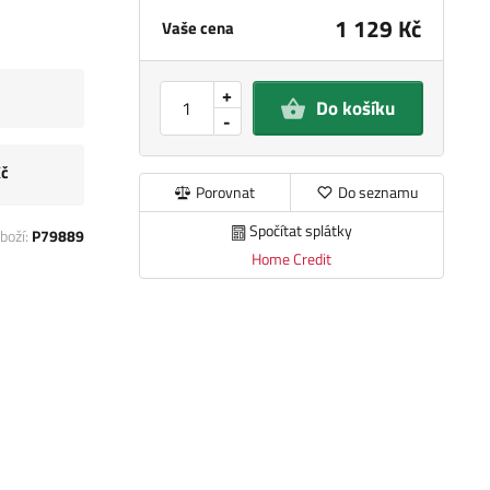
1 129 Kč
Vaše cena
+
Do košíku
-
Kč
Porovnat
Do seznamu
Spočítat splátky
boží:
P79889
Home Credit