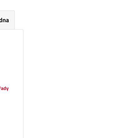
dna
řady