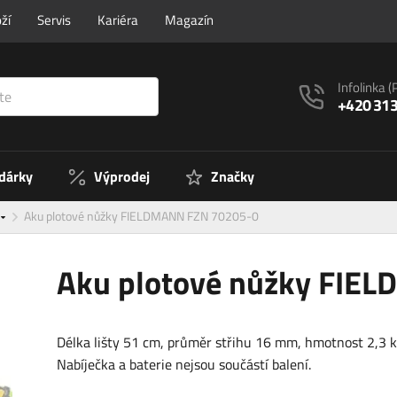
ží
Servis
Kariéra
Magazín
Infolinka
(
+420 313
 dárky
Výprodej
Značky
Aku plotové nůžky FIELDMANN FZN 70205-0
Aku plotové nůžky FIE
Délka lišty 51 cm, průměr střihu 16 mm, hmotnost 2,3 k
Nabíječka a baterie nejsou součástí balení.