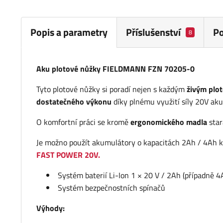
Popis a parametry
Příslušenství
P
8
Aku plotové nůžky FIELDMANN FZN 70205-0
Tyto plotové nůžky si poradí nejen s každým
živým plo
dostatečného výkonu
díky plnému využití síly 20V aku
O komfortní práci se kromě
ergonomického madla
star
Je možno použít akumulátory o kapacitách 2Ah / 4Ah kt
FAST POWER 20V.
Systém baterií Li-Ion 1 × 20 V / 2Ah (případně 4
Systém bezpečnostních spínačů
Výhody: