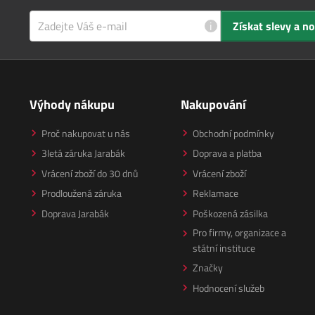
i
Získat slevy a n
Výhody nákupu
Nakupování
Proč nakupovat u nás
Obchodní podmínky
3letá záruka Jarabák
Doprava a platba
Vrácení zboží do 30 dnů
Vrácení zboží
Prodloužená záruka
Reklamace
Doprava Jarabák
Poškozená zásilka
Pro firmy, organizace a
státní instituce
Značky
Hodnocení služeb