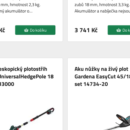
 mm, hmotnost 2,3 kg.
zubů 18 mm, hmotnost 3,3 kg.
aný akumulátor o…
Akumulátor a nabíječka nejso
Kč
3 741 Kč
Do košíku
Do k
eskopický plotostřih
Aku nůžky na živý plot
UniversalHedgePole 18
Gardena EasyCut 45/1
B3000
set 14734-20