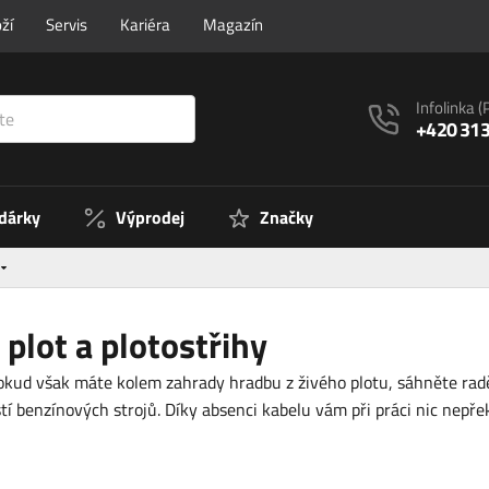
ží
Servis
Kariéra
Magazín
Infolinka
(
+420 313
 dárky
Výprodej
Značky
plot a plotostřihy
kud však máte kolem zahrady hradbu z živého plotu, sáhněte raděj
tí benzínových strojů. Díky absenci kabelu vám při práci nic nepře