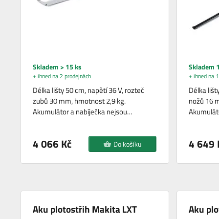
Skladem > 15 ks
Skladem 1
+ ihned na 2 prodejnách
+ ihned na 1
Délka lišty 50 cm, napětí 36 V, rozteč
Délka lišt
zubů 30 mm, hmotnost 2,9 kg.
nožů 16 m
Akumulátor a nabíječka nejsou…
Akumuláto
4 066 Kč
4 649 
Do košíku
Aku plotostřih Makita LXT
Aku plo