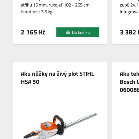
střihu 15 mm, rukojeť 182 - 265 cm,
zubů 24,1
hmotnost 3,5 kg.…
Integrov
2 165 Kč
3 382 
Do košíku
Aku nůžky na živý plot STIHL
Aku tel
HSA 50
Bosch 
06008