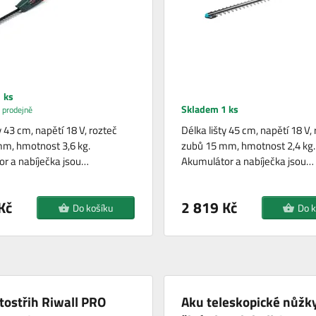
 ks
Skladem 1 ks
 prodejně
y 43 cm, napětí 18 V, rozteč
Délka lišty 45 cm, napětí 18 V,
m, hmotnost 3,6 kg.
zubů 15 mm, hmotnost 2,4 kg.
r a nabíječka jsou…
Akumulátor a nabíječka jsou…
Kč
2 819 Kč
Do košíku
Do k
tostřih Riwall PRO
Aku teleskopické nůžk