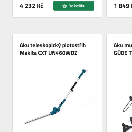
4 232 Kč
1 849 
Do košíku
Aku teleskopický plotostřih
Aku mul
Makita CXT UN460WDZ
GÜDE T