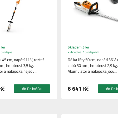
 ks
Skladem 5 ks
 prodejně
+ ihned na 2 prodejnách
u 45 cm, napětí 11 V, rozteč
Délka lišty 50 cm, napětí 36 V,
m, hmotnost 3,5 kg.
zubů 30 mm, hmotnost 2,9 kg.
r a nabíječka nejsou…
Akumulátor a nabíječka jsou…
Kč
6 641 Kč
Do košíku
Do k