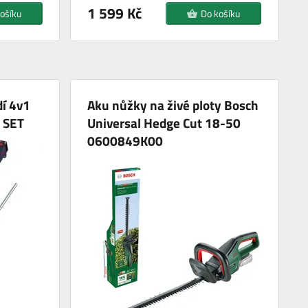
1 599 Kč
ošíku
Do košíku
dí 4v1
Aku nůžky na živé ploty Bosch
 SET
Universal Hedge Cut 18-50
0600849K00