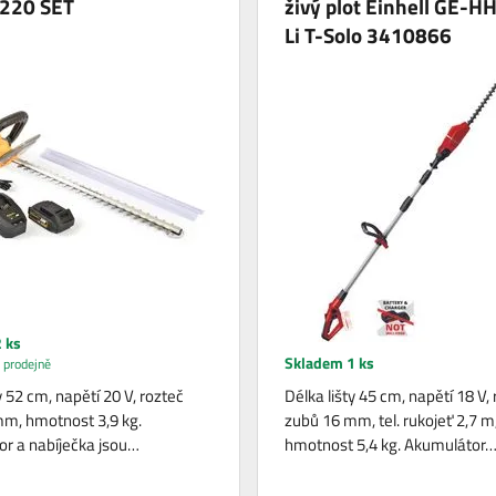
220 SET
živý plot Einhell GE-H
Li T-Solo 3410866
 ks
Skladem 1 ks
 prodejně
y 52 cm, napětí 20 V, rozteč
Délka lišty 45 cm, napětí 18 V,
m, hmotnost 3,9 kg.
zubů 16 mm, tel. rukojeť 2,7 m
r a nabíječka jsou…
hmotnost 5,4 kg. Akumulátor