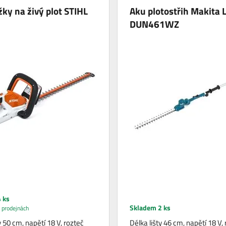
ky na živý plot STIHL
Aku plotostřih Makita 
DUN461WZ
 ks
Skladem 2 ks
 prodejnách
y 50 cm, napětí 18 V, rozteč
Délka lišty 46 cm, napětí 18 V,