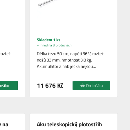
Skladem 1 ks
+ ihned na 3 prodejnách
 rozteč
Délka řezu 50 cm, napětí 36 V, rozteč
nožů 33 mm, hmotnost 3,8 kg.
Akumulátor a nabíječka nejsou…
11 676 Kč
ošíku
Do košíku
y na
Aku teleskopický plotostřih