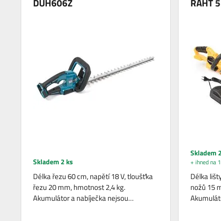
DUH606Z
RAHT 5
Skladem 2
Skladem 2 ks
+ ihned na 1
Délka řezu 60 cm, napětí 18 V, tloušťka
Délka lišt
řezu 20 mm, hmotnost 2,4 kg.
nožů 15 m
Akumulátor a nabíječka nejsou…
Akumuláto