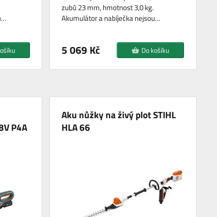
zubů 23 mm, hmotnost 3,0 kg.
u…
Akumulátor a nabíječka nejsou…
5 069 Kč
ošíku
Do košíku
Aku nůžky na živý plot STIHL
8V P4A
HLA 66