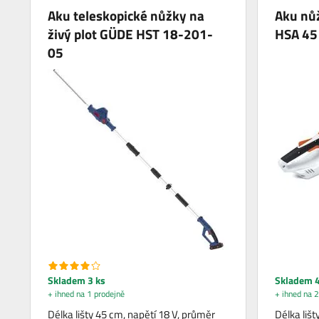
Aku teleskopické nůžky na
Aku nůž
živý plot GÜDE HST 18-201-
HSA 45
05
Skladem 3 ks
Skladem 4
+ ihned na 1 prodejně
+ ihned na 2
Délka lišty 45 cm, napětí 18 V, průměr
Délka lišt