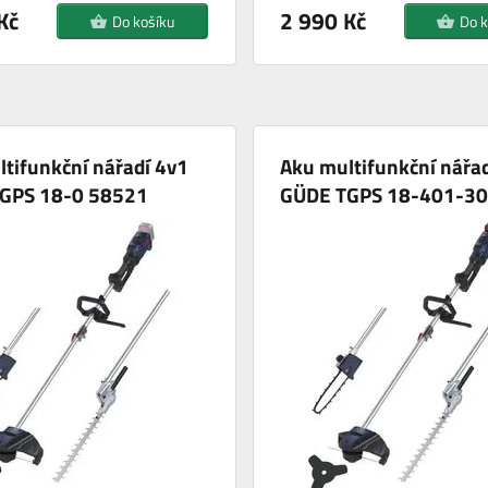
Kč
2 990 Kč
Do košíku
Do k
tifunkční nářadí 4v1
Aku multifunkční nářa
GPS 18-0 58521
GÜDE TGPS 18-401-30