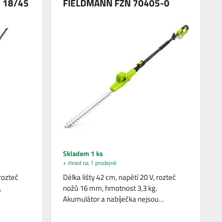
H 18/45
FIELDMANN FZN 70405-0
Skladem 1 ks
+ ihned na 1 prodejně
 rozteč
Délka lišty 42 cm, napětí 20 V, rozteč
,
nožů 16 mm, hmotnost 3,3 kg.
…
Akumulátor a nabíječka nejsou…