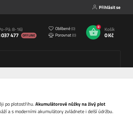
Přihlásit se
0
Oblíbené
(
0
)
Po-Pá: 8-16)
Košík
 037 477
0 Kč
Porovnat
(
0
)
OFFLINE
i po plotostřihu.
Akumulátorové nůžky na živý plot
káží a s moderními akumulátory zvládnete i delší údržbu.