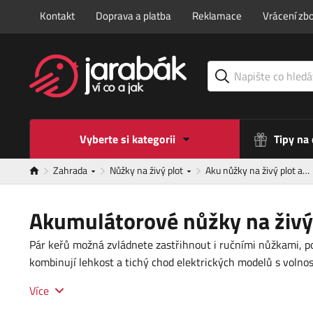
Kontakt
Doprava a platba
Reklamace
Vrácení zbo
Vyberte si kategorii
Tipy na
Zahrada
Nůžky na živý plot
Aku nůžky na živý plot a…
Akumulátorové nůžky na živý 
Pár keřů možná zvládnete zastřihnout i ručními nůžkami, po
kombinují lehkost a tichý chod elektrických modelů s volnos
Více