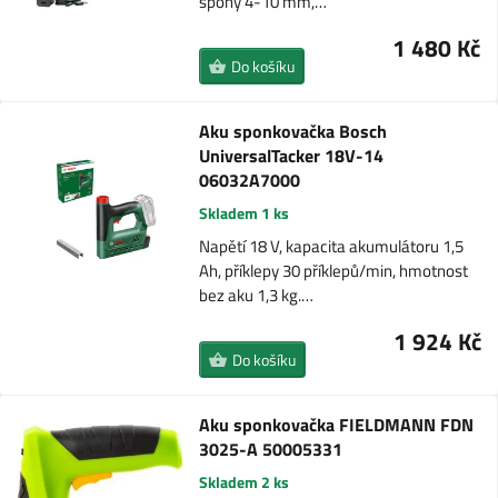
spony 4-10 mm,…
1 480 Kč
Do košíku
Aku sponkovačka Bosch
UniversalTacker 18V-14
06032A7000
Skladem 1 ks
Napětí 18 V, kapacita akumulátoru 1,5
Ah, příklepy 30 příklepů/min, hmotnost
bez aku 1,3 kg.…
1 924 Kč
Do košíku
Aku sponkovačka FIELDMANN FDN
3025-A 50005331
Skladem 2 ks