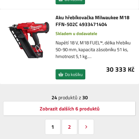
Aku hřebíkovačka Milwaukee M18
FFN-502C 4933471404
Skladem u dodavatele
Napětí 18 V, M18 FUEL™, délka hřebíku
50-90 mm, kapacita zásobníku 51 ks,
hmotnost 5,1 kg.…
30 333 Kč
Do košíku
24
produktů z
30
Zobrazit dalších 6 produktů
1
2