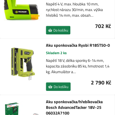
Napětí 4 V, max. hloubka 10 mm,
rychlost nárazu 30/min, max. výška
hřebíků 14 mm, max. obsah…
702 Kč
Do košíku
Aku sponkovačka Ryobi R18ST50-0
Skladem 2 ks
Napětí 18 V, délka sponky 6-14 mm,
kapacita zásobníku 85 ks, hmotnost 1,4
kg. Akumulátor a…
2 790 Kč
Do košíku
Aku sponkovačka/hřebíkovačka
Bosch AdvancedTacker 18V-25
06032A7100