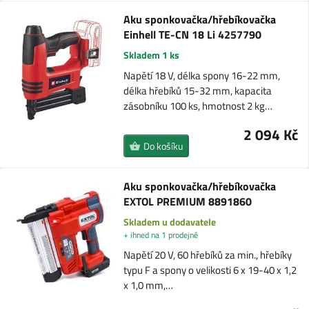
Aku sponkovačka/hřebíkovačka
Einhell TE-CN 18 Li 4257790
Skladem 1 ks
Napětí 18 V, délka spony 16-22 mm,
délka hřebíků 15-32 mm, kapacita
zásobníku 100 ks, hmotnost 2 kg…
2 094 Kč
Do košíku
Aku sponkovačka/hřebíkovačka
EXTOL PREMIUM 8891860
Skladem u dodavatele
+ ihned na 1 prodejně
Napětí 20 V, 60 hřebíků za min., hřebíky
typu F a spony o velikosti 6 x 19-40 x 1,2
x 1,0 mm,…