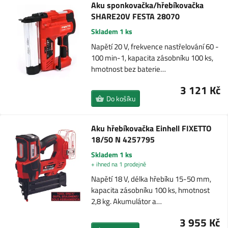
Aku sponkovačka/hřebíkovačka
SHARE20V FESTA 28070
Skladem 1 ks
Napětí 20 V, frekvence nastřelování 60 -
100 min-1, kapacita zásobníku 100 ks,
hmotnost bez baterie…
3 121 Kč
Do košíku
Aku hřebíkovačka Einhell FIXETTO
18/50 N 4257795
Skladem 1 ks
+ ihned na 1 prodejně
Napětí 18 V, délka hřebíku 15-50 mm,
kapacita zásobníku 100 ks, hmotnost
2,8 kg. Akumulátor a…
3 955 Kč