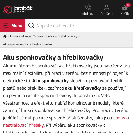
0
Infolinka
Přihlásit
Košík
Menu
Dílna a stavba
Sponkovačky a hřebíkovačky
Aku sponkovačky a hřebíkovačky
Aku sponkovačky a hřebíkovačky
Akumulátorové sponkovačky a hřebíkovačky jsou navrženy pro
maximální flexibilitu při práci v terénu bez nutnosti připojení k
elektrické síti.
Aku sponkovačky
slouží k upevňování textilií,
plastů nebo překližek, zatímco
aku hřebíkovačky
se používají
na pevné a rychlé spojení dřevěných konstrukcí. Větší
všestrannost a efektivitu nabízí kombinované modely, které
zahrnují funkci sponkovačky i hřebíkovačky. Pro práci v terénu
je důležité mít po ruce správné příslušenství, jako jsou
spony
a
nastřelovací hřebíky
. Při výběru aku sponkovačky či
hřebíkovačky zvažte kapacitu, výdrž a dobu nabíjení baterie.