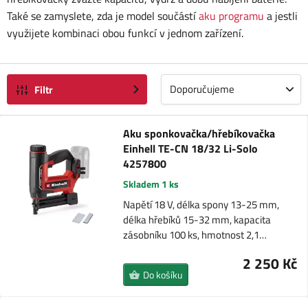
Také se zamyslete, zda je model součástí
aku programu
a jestli
využijete kombinaci obou funkcí v jednom zařízení.
Doporučujeme
Filtr
Aku sponkovačka/hřebíkovačka
Einhell TE-CN 18/32 Li-Solo
4257800
Skladem 1 ks
Napětí 18 V, délka spony 13-25 mm,
délka hřebíků 15-32 mm, kapacita
zásobníku 100 ks, hmotnost 2,1…
2 250 Kč
Do košíku