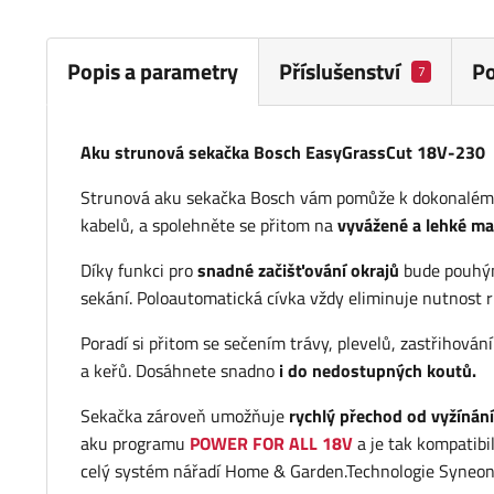
Popis a parametry
Příslušenství
P
7
Aku strunová sekačka Bosch EasyGrassCut 18V-230
Strunová aku sekačka Bosch vám pomůže k dokonalému t
kabelů, a spolehněte se přitom na
vyvážené a lehké ma
Díky funkci pro
snadné začišťování okrajů
bude pouhým
sekání. Poloautomatická cívka vždy eliminuje nutnost r
Poradí si přitom se sečením trávy, plevelů, zastřihován
a keřů. Dosáhnete snadno
i do nedostupných koutů.
Sekačka zároveň umožňuje
rychlý přechod od vyžínání
aku programu
POWER FOR ALL 18V
a je tak kompatibi
celý systém nářadí Home & Garden.Technologie Syneon r