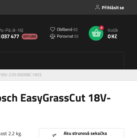
Přihlásit se
0
Oblíbené
(
0
)
Po-Pá: 8-16)
Košík
 037 477
0 Kč
Porovnat
(
0
)
OFFLINE
t 18V-230 06008C1A03
osch EasyGrassCut 18V-
st 2.2 kg.
Aku strunová sekačka