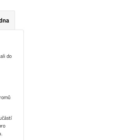
dna
ali do
tromů
učástí
pro
u.