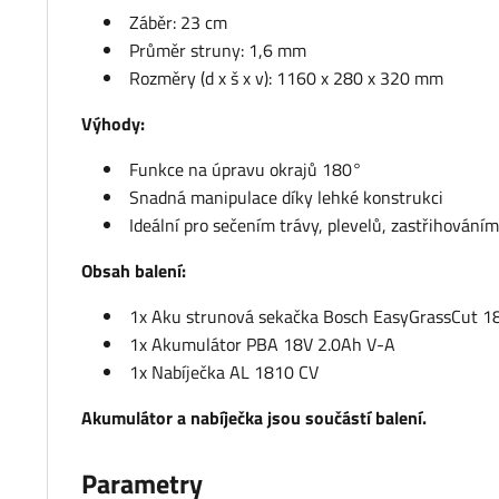
Záběr: 23 cm
Průměr struny: 1,6 mm
Rozměry (d x š x v): 1160 x 280 x 320 mm
Výhody:
Funkce na úpravu okrajů 180°
Snadná manipulace díky lehké konstrukci
Ideální pro sečením trávy, plevelů, zastřihování
Obsah balení:
1x Aku strunová sekačka Bosch EasyGrassCut 
1x Akumulátor PBA 18V 2.0Ah V-A
1x Nabíječka AL 1810 CV
Akumulátor a nabíječka jsou součástí balení.
Parametry