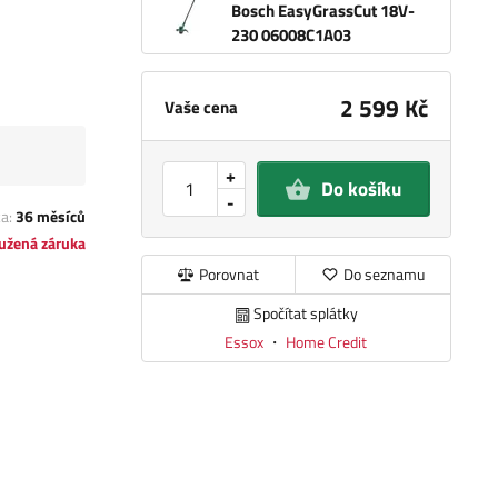
Bosch EasyGrassCut 18V-
230 06008C1A03
2 599 Kč
Vaše cena
+
Do košíku
-
ka:
36 měsíců
užená záruka
Porovnat
Do seznamu
Spočítat splátky
Essox
・
Home Credit