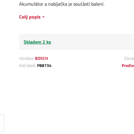
Akumulátor a nabíječka je součástí balení.
Celý popis
Skladem 2 ks
Výrobce:
BOSCH
Záru
Kód zboží:
P88734
Prodlo