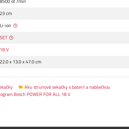
8500 ot /min
23 cm
Li-ion
SET
18 V
22.0 x 13.0 x 47.0 cm
ekačky
Aku strunové sekačky s baterií a nabíječkou
rogram Bosch POWER FOR ALL 18 V