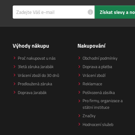
i
Získat slevy a n
Výhody nákupu
Nakupování
Proč nakupovat u nás
Obchodní podmínky
3letá záruka Jarabák
Doprava a platba
Vrácení zboží do 30 dnů
Vrácení zboží
Prodloužená záruka
Reklamace
Doprava Jarabák
Poškozená zásilka
Pro firmy, organizace a
státní instituce
Značky
Hodnocení služeb