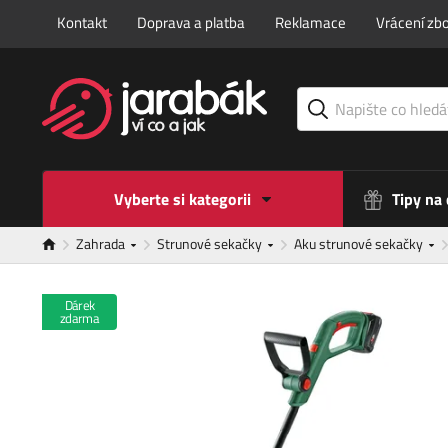
Kontakt
Doprava a platba
Reklamace
Vrácení zbo
Vyberte si kategorii
Tipy na
Zahrada
Strunové sekačky
Aku strunové sekačky
Dárek
zdarma