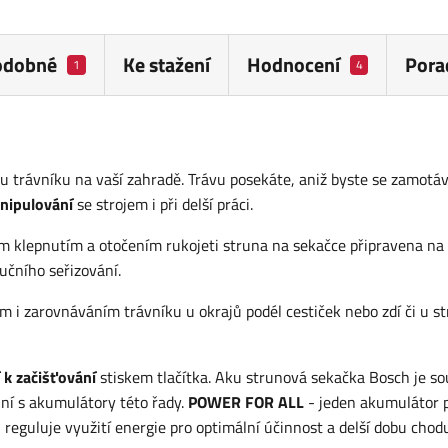
odobné
Ke stažení
Hodnocení
Pora
1
4
rávníku na vaší zahradě. Trávu posekáte, aniž byste se zamotáv
nipulování
se strojem i při delší práci.
 klepnutím a otočením rukojeti struna na sekačce připravena na
učního seřizování.
ím i zarovnáváním trávníku u okrajů podél cestiček nebo zdí či u s
 k začišťování
stiskem tlačítka. Aku strunová sekačka Bosch je so
lní s akumulátory této řady.
POWER FOR ALL
- jeden akumulátor 
eguluje využití energie pro optimální účinnost a delší dobu chod