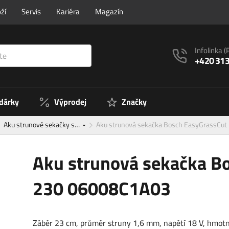
ží
Servis
Kariéra
Magazín
Infolinka
(
+420 313
 dárky
Výprodej
Značky
Aku strunové sekačky s…
Aku strunová sekačka Bosch EasyGrassCu
Aku strunová sekačka B
230 06008C1A03
Záběr 23 cm, průměr struny 1,6 mm, napětí 18 V, hmotno