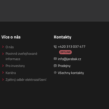
Více o nás
Kontakty
+420 313 037 477
O nás
OFFLINE
Povinně zveřejňované
informace
info@jarabak.cz
Pro investory
Prodejny
Kariéra
Všechny kontakty
Zpětný odběr elektrozařízení