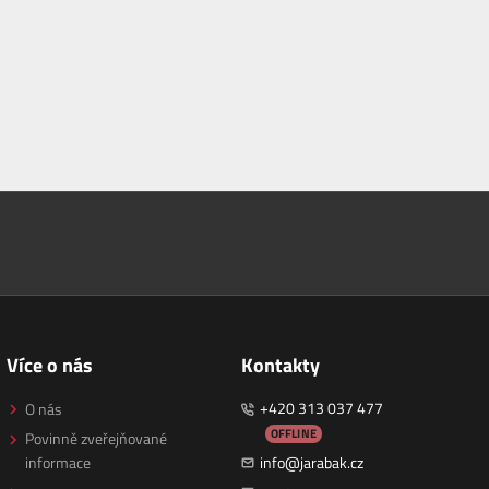
Více o nás
Kontakty
+420 313 037 477
O nás
OFFLINE
Povinně zveřejňované
informace
info@jarabak.cz