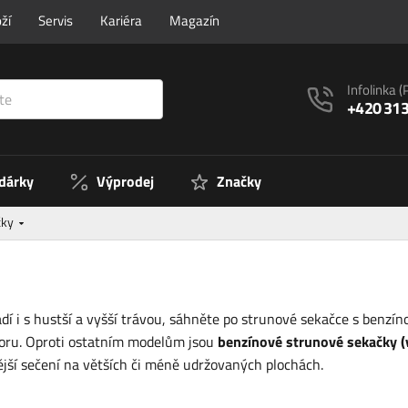
ží
Servis
Kariéra
Magazín
Infolinka
(
+420 313
 dárky
Výprodej
Značky
čky
radí i s hustší a vyšší trávou, sáhněte po strunové sekačce s be
átoru. Oproti ostatním modelům jsou
benzínové strunové sekačky (
ější sečení na větších či méně udržovaných plochách.