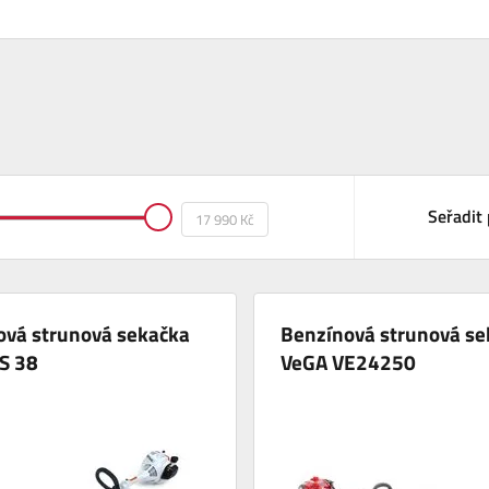
Seřadit 
ová strunová sekačka
Benzínová strunová se
S 38
VeGA VE24250