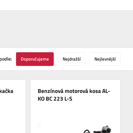
podle:
Doporučujeme
Nejdražší
Nejlevnější
kačka
Benzínová motorová kosa AL-
KO BC 223 L-S