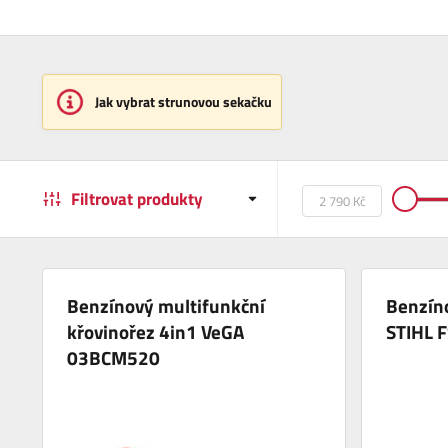
Jak vybrat strunovou sekačku
Filtrovat produkty
Benzínový multifunkční
Benzín
křovinořez 4in1 VeGA
STIHL F
03BCM520