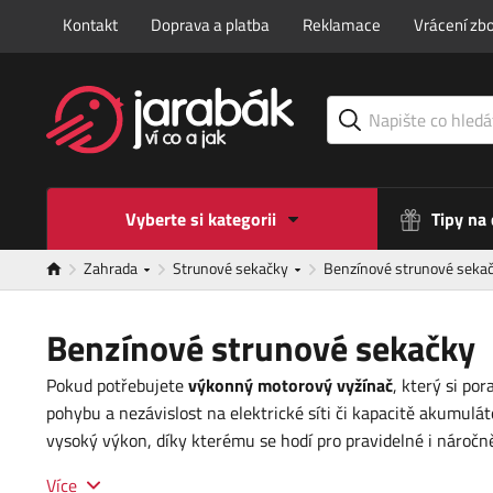
Kontakt
Doprava a platba
Reklamace
Vrácení zbo
Vyberte si kategorii
Tipy na
Zahrada
Strunové sekačky
Benzínové strunové seka
Benzínové strunové sekačky
Pokud potřebujete
výkonný motorový vyžínač
, který si po
pohybu a nezávislost na elektrické síti či kapacitě akumul
vysoký výkon, díky kterému se hodí pro pravidelné i náročn
Více