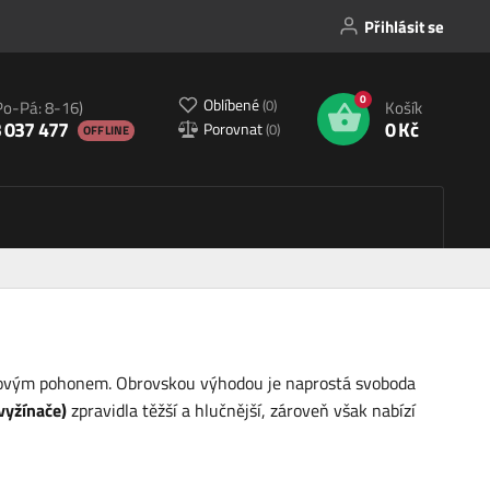
Přihlásit se
0
Oblíbené
(
0
)
Po-Pá: 8-16)
Košík
 037 477
0 Kč
Porovnat
(
0
)
OFFLINE
nzínovým pohonem. Obrovskou výhodou je naprostá svoboda
vyžínače)
zpravidla těžší a hlučnější, zároveň však nabízí