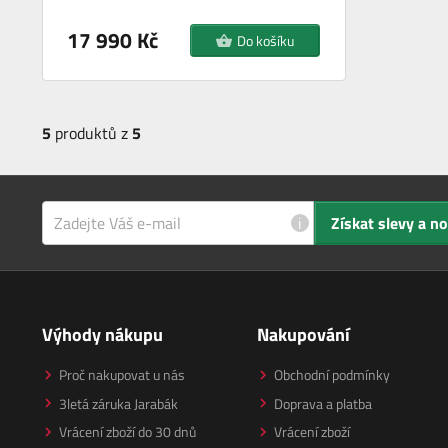
17 990 Kč
Do košíku
5
produktů z
5
i
Získat slevy a n
Výhody nákupu
Nakupování
Proč nakupovat u nás
Obchodní podmínky
3letá záruka Jarabák
Doprava a platba
Vrácení zboží do 30 dnů
Vrácení zboží