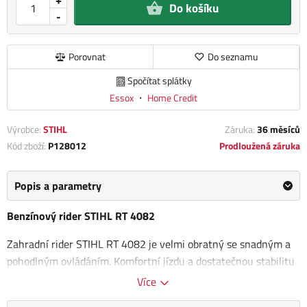
Do košíku
-
Porovnat
Do seznamu
Spočítat splátky
Essox
・
Home Credit
Výrobce:
STIHL
Záruka:
36 měsíců
Kód zboží:
P128012
Prodloužená záruka
Popis a parametry
Benzínový rider STIHL RT 4082
Zahradní rider STIHL RT 4082 je velmi obratný se snadným a
pohodlným ovládáním. Komfortní jízdu a dostatečnou stabilitu
poskytuje robustní rámová konstrukce. S tímto výkonným
Více
riderem lze efektivně a především pohodlně sekat
velké