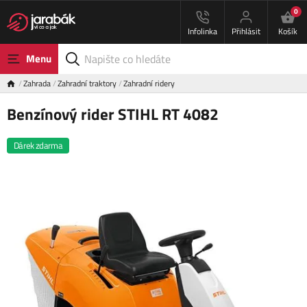
0
Infolinka
Přihlásit
Košík
Menu
Zahrada
Zahradní traktory
Zahradní ridery
Benzínový rider STIHL RT 4082
Dárek zdarma