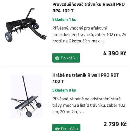
Provzdušňovač trávníku Riwall PRO
RPA 102 T
Skladem 1 ks
Přívěsný, vhodný pro efektivní
provzdušnění trávníků, záběr 102 cm, 24
hrotů na 6 kotoučích, max.…
4 390 Kč
Do košíku
Hrábě na trávník Riwall PRO RDT
102 T
Skladem 8 ks
Přívěsné, vhodné na odstranění staré
trávy, mechu a listí z trávníku, záběr 102
cm, 20 pružin, s…
2 799 Kč
Do košíku