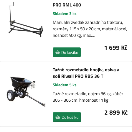
PRO RML 400
Skladem 3 ks
Manuální zvedák zahradního traktoru,
rozměry 115 x 50 x 20 cm, materiál ocel,
nosnost 400 kg, max.…
1 699 Kč
Do košíku
Tažné rozmetadlo hnojiv, osiva a
soli Riwall PRO RBS 36 T
Skladem 5 ks
Tažné rozmetadlo, objem 36 kg, záběr
305 - 366 cm, hmotnost 11 kg.
2 899 Kč
Do košíku