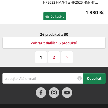
HF2622 HM/HT a HF2625 HM/HT,…
1 330 Kč
Do košíku
24
produktů z
30
Zobrazit dalších 6 produktů
1
2
i
Odebírat