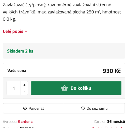
Zavlažovač čtyřplošný, rovnoměrné zavlažování středně
velkých trávníků, max. zavlažovaná plocha 250 m², hmotnost
0,8 kg.
Celý popis
Skladem 2 ks
930 Kč
Vaše cena
+
Do košíku
-
Porovnat
Do seznamu
Výrobce:
Gardena
Záruka:
36 měsíců