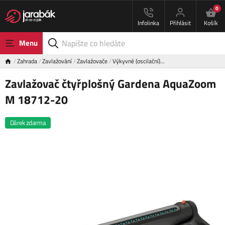
0
Infolinka
Přihlásit
Košík
Menu
Zahrada
Zavlažování
Zavlažovače
Výkyvné (oscilační)…
Zavlažovač čtyřplošný Gardena AquaZoom
M 18712-20
Dárek zdarma