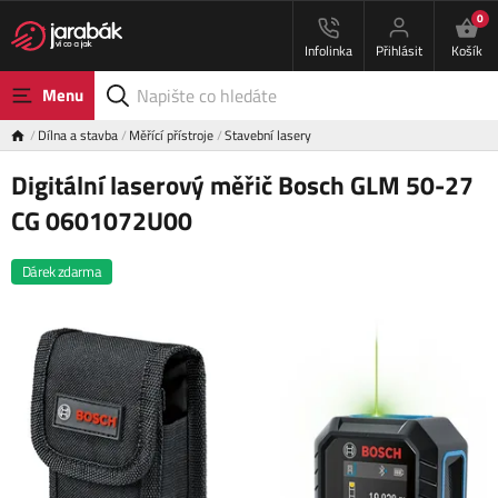
0
Infolinka
Přihlásit
Košík
Menu
Dílna a stavba
Měřící přístroje
Stavební lasery
Digitální laserový měřič Bosch GLM 50-27
CG 0601072U00
Dárek zdarma