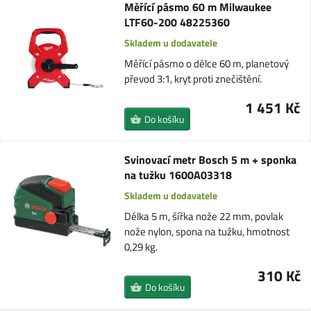
Měřící pásmo 60 m Milwaukee
LTF60-200 48225360
Skladem u dodavatele
Měřící pásmo o délce 60 m, planetový
převod 3:1, kryt proti znečištění.
1 451 Kč
Do košíku
Svinovací metr Bosch 5 m + sponka
na tužku 1600A03318
Skladem u dodavatele
Délka 5 m, šířka nože 22 mm, povlak
nože nylon, spona na tužku, hmotnost
0,29 kg.
310 Kč
Do košíku