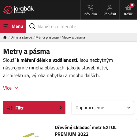
0
Infolinka
Přihlásit
Košík
Menu
Dílna a stavba
Měřící přístroje
Metry a pásma
Metry a pásma
Slouží
k měření délek a vzdáleností.
Jsou nezbytným
nástrojem v mnoha oblastech, jako je stavebnictví,
architektura, výroba nábytku a mnoho dalších.
Více
Doporučujeme
Filtr
Dřevěný skládací metr EXTOL
PREMIUM 3022