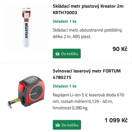
Skládací metr plastový Kreator 2m
KRTH70003
Skladem 1 ks
Skládací metr, oboustranně potištěný,
délka 2 m, ABS plast.
90 Kč
Do košíku
Svinovací laserový metr FORTUM
4780275
Skladem 1 ks
Napájení Li-ion 5 V, laserová dioda 670
nm, rozsah měření 0,129 - 40 m,
hmotnost 0,280 kg.
1 099 Kč
Do košíku