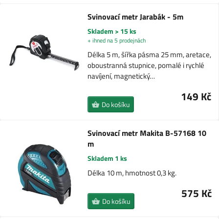
Svinovací metr Jarabák - 5m
Skladem > 15 ks
+ ihned na 5 prodejnách
Délka 5 m, šířka pásma 25 mm, aretace,
oboustranná stupnice, pomalé i rychlé
navíjení, magnetický…
149 Kč
Do košíku
Svinovací metr Makita B-57168 10
m
Skladem 1 ks
Délka 10 m, hmotnost 0,3 kg.
575 Kč
Do košíku