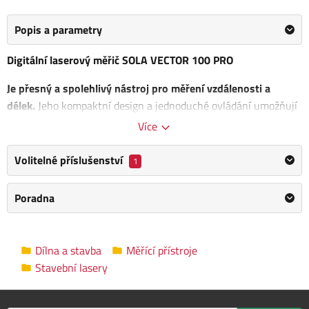
Popis a parametry
Digitální laserový měřič SOLA VECTOR 100 PRO
Je přesný a spolehlivý nástroj pro měření vzdálenosti a
délek.
Jeho kompaktní design a jednoduché ovládání umožňují
snadné použití jak profesionálům, tak domácím kutilům.
Více
Napájení: 3x akumulátor Ni - MH 1,2 V
Volitelné příslušenství
1
Laserová dioda: 635 nm
Měřící rozsah: 0,2 - 100 m
Poradna
Přesnost: ± 1,50 mm
Krytí: IP65
Výhody:
Dílna a stavba
Měřící přístroje
Stavební lasery
Bluetooth pro přenos dat na kompatibilní aplikace
Dotyková obrazovka pro rychlé a snadné ovládání