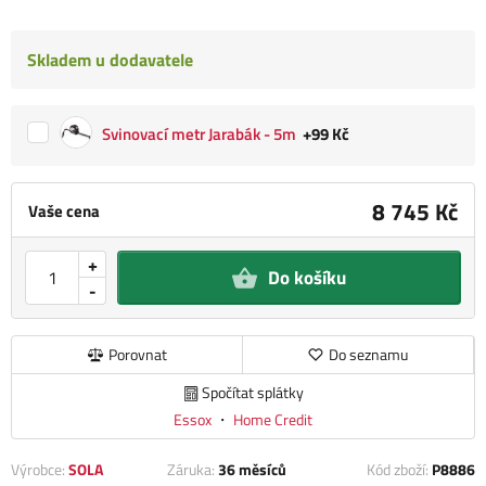
Skladem u dodavatele
Svinovací metr Jarabák - 5m
+99 Kč
8 745 Kč
Vaše cena
+
Do košíku
-
Porovnat
Do seznamu
Spočítat splátky
Essox
・
Home Credit
Výrobce:
SOLA
Záruka:
36 měsíců
Kód zboží:
P8886