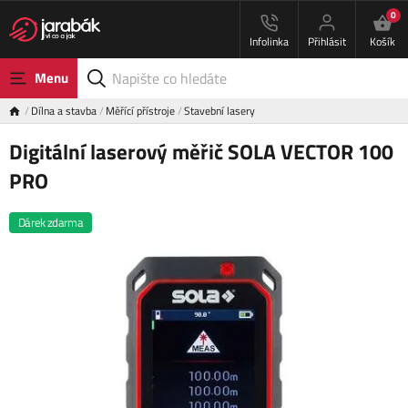
0
Infolinka
Přihlásit
Košík
Menu
Dílna a stavba
Měřící přístroje
Stavební lasery
Digitální laserový měřič SOLA VECTOR 100
PRO
Dárek zdarma