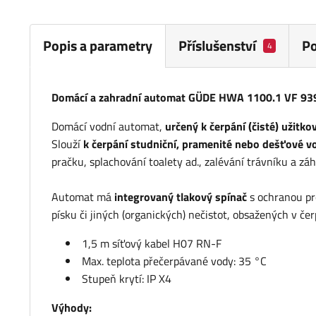
Popis a parametry
Příslušenství
P
4
Domácí a zahradní automat GÜDE HWA 1100.1 VF 93
Domácí vodní automat,
určený k čerpání (čisté) užitko
Slouží
k čerpání studniční, pramenité nebo dešťové v
pračku, splachování toalety ad., zalévání trávníku a z
Automat má
integrovaný tlakový spínač
s ochranou pro
písku či jiných (organických) nečistot, obsažených v če
1,5 m síťový kabel H07 RN-F
Max. teplota přečerpávané vody: 35 °C
Stupeň krytí: IP X4
Výhody: