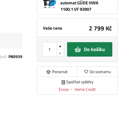
automat GÜDE HWA
1100.1 VF 93907
2 799 Kč
Vaše cena
+
Do košíku
-
boží:
P80939
Porovnat
Do seznamu
Spočítat splátky
Essox
・
Home Credit