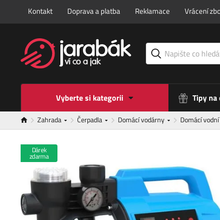
Kontakt
Doprava a platba
Reklamace
Vrácení zbo
Vyberte si kategorii
Tipy na
Zahrada
Čerpadla
Domácí vodárny
Domácí vodn
Dárek
zdarma