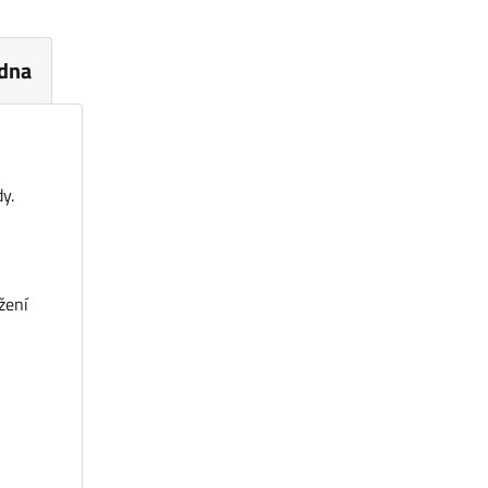
dna
y.
u
žení