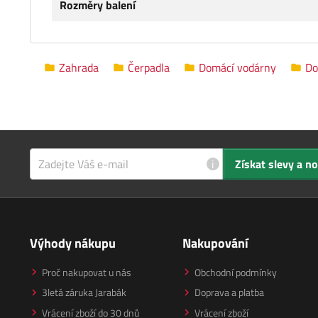
Rozměry balení
Zahrada
Čerpadla
Domácí vodárny
Do
i
Získat slevy a n
Výhody nákupu
Nakupování
Proč nakupovat u nás
Obchodní podmínky
3letá záruka Jarabák
Doprava a platba
Vrácení zboží do 30 dnů
Vrácení zboží