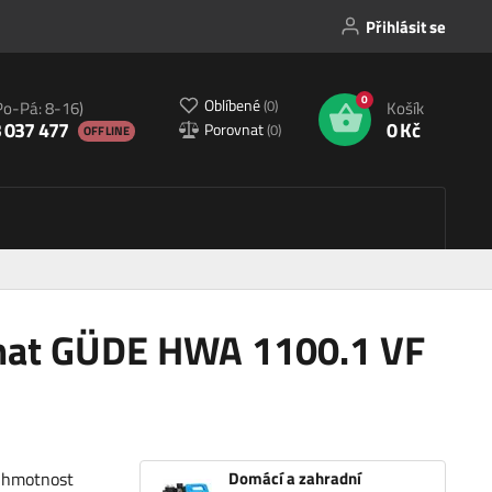
Přihlásit se
0
Oblíbené
(
0
)
Po-Pá: 8-16)
Košík
 037 477
0 Kč
Porovnat
(
0
)
OFFLINE
omat GÜDE HWA 1100.1 VF
, hmotnost
Domácí a zahradní