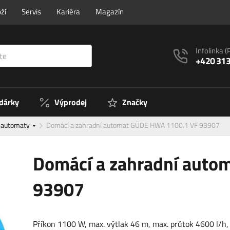
ží
Servis
Kariéra
Magazín
Infolinka
(
+420 313
 dárky
Výprodej
Značky
í automaty
Domácí a zahradní automat GÜDE HWA 1100.1 VF 93907
Domácí a zahradní aut
93907
Příkon 1100 W, max. výtlak 46 m, max. průtok 4600 l/h