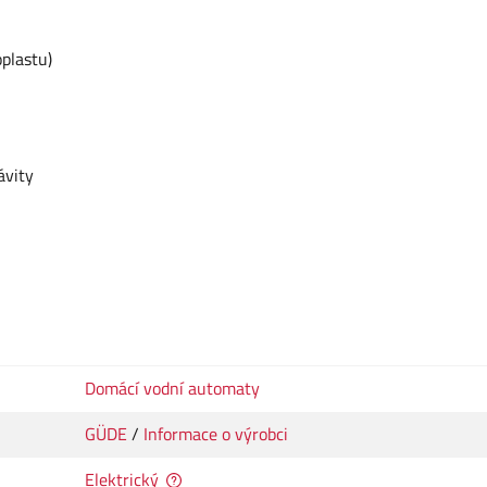
plastu)
ávity
Domácí vodní automaty
GÜDE
/
Informace o výrobci
Elektrický