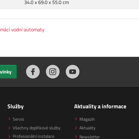
34.0 x 69.0 x 55.0 cm
mácí vodní automaty
ovinky
Služby
Aktuality a informace
Servis
Magazín
Všechny doplňkové služby
Aktuality
Profesionální instalace
Newsletter