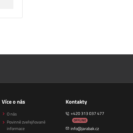
Více o nás
Kontakty
+420 313 037 477
O nás
OFFLINE
Povinně zveřejňované
informace
info@jarabak.cz