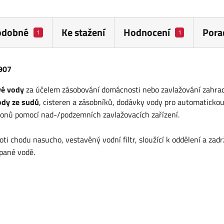
odobné
Ke stažení
Hodnocení
Pora
1
1
907
vé vody
za účelem zásobování domácnosti nebo zavlažování zahrad
ody ze sudů
, cisteren a zásobníků, dodávky vody pro automaticko
áhonů pomocí nad-/podzemních zavlažovacích zařízení.
ti chodu nasucho, vestavěný vodní filtr, sloužící k oddělení a zadr
rpané vodě.