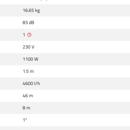
16.65 kg
83 dB
1
230 V
1100 W
1.5 m
4600 l/h
46 m
8 m
1"