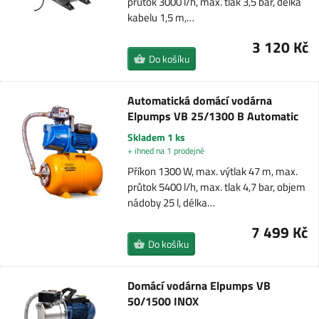
průtok 3000 l/h, max. tlak 3,5 bar, délka
kabelu 1,5 m,…
3 120 Kč
Do košíku
Automatická domácí vodárna
Elpumps VB 25/1300 B Automatic
Skladem 1 ks
+ ihned na 1 prodejně
Příkon 1300 W, max. výtlak 47 m, max.
průtok 5400 l/h, max. tlak 4,7 bar, objem
nádoby 25 l, délka…
7 499 Kč
Do košíku
Domácí vodárna Elpumps VB
50/1500 INOX