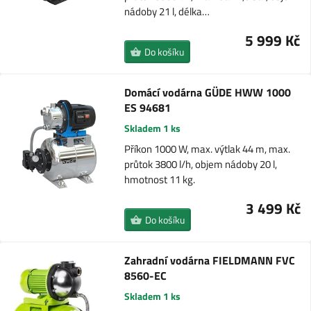
nádoby 21 l, délka…
5 999 Kč
Do košíku
Domácí vodárna GÜDE HWW 1000
ES 94681
Skladem 1 ks
Příkon 1000 W, max. výtlak 44 m, max.
průtok 3800 l/h, objem nádoby 20 l,
hmotnost 11 kg.
3 499 Kč
Do košíku
Zahradní vodárna FIELDMANN FVC
8560-EC
Skladem 1 ks