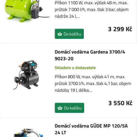
Příkon 1100 W, max. výtlak 48 m, max.
průtok 7 000 l/h, max. tlak 3 bar, objem
nádrže 24 l,…
3 299 Kč
Do košíku
Domácí vodárna Gardena 3700/4
9023-20
Skladem u dodavatele
Příkon 800 W, max. výtlak 41 m, max.
průtok 3700 l/h, max. tlak 4,1 bar, objem
nádoby 19 l, délka…
3 550 Kč
Do košíku
Domácí vodárna GÜDE MP 120/5A
24 LT