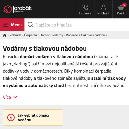
0
Infolinka
Přihlásit
Košík
Menu
Zahrada
Čerpadla
Domácí vodárny
Vodárny s tlakovou nádobou
Vodárny s tlakovou nádobou
Klasická
domácí vodárna s tlakovou nádobou
(známá také
jako „darling“) patří mezi nejoblíbenější řešení pro zajištění
dodávky vody v domácnostech. Díky kombinaci čerpadla,
tlakové nádoby a tlakového spínače zajišťuje
stabilní tlak vody
v systému
a automatický chod
bez nutnosti ručního ovládání.
Více
Jak vybrat domácí
vodárnu