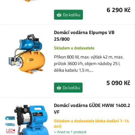
6 290 Kč
Do košíku
Domácí vodárna Elpumps VB
25/800
Skladem u dodavatele
Příkon 800 W, max. výtlak 42 m, max.
průtok 3600 l/h, objem nádoby 25 l,
délka kabelu 1,5 m,…
5 090 Kč
Do košíku
Domácí vodárna GÜDE HWW 1400.2
VF
Skladem u dodavatele (doba dodání 7-14
dní)
+ ihned na 1 prodejně