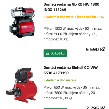
Domácí vodárna AL-KO HW 1300
INOX 113249
Skladem u dodavatele (doba dodání 7-14
dní)
Příkon 1300 W, max. výtlak 50 m, max.
průtok 5000 l/h, objem nádoby 17 l,
hmotnost 18 kg.
5 590 Kč
Do košíku
Domácí vodárna Einhell GC-WW
6538 4173190
Skladem u dodavatele
Příkon 650 W, max. výtlak 36 m, max.
průtok 3800 l/h, objem nádoby 20 l,
hmotnost 10,38 kg.
2 795 Kč