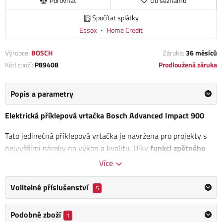
Porovnat
Do seznamu
Spočítat splátky
Essox
・
Home Credit
Výrobce:
BOSCH
Záruka:
36 měsíců
Kód zboží:
P89408
Prodloužená záruka
Popis a parametry
Elektrická příklepová vrtačka Bosch Advanced Impact 900
Tato jedinečná příklepová vrtačka je navržena pro projekty s
nejvyššími nároky na výkon a kvalitu. Díky
funkci zpětného
rázu KickBack Control je zajištěna maximální bezpečnost
při
Více
práci. S dvoustupňovou převodovkou poskytuje odpovídající
výkon pro širokou škálu použití. Předvolba otáček a konstantní
Volitelné příslušenství
5
rychlost Bosch zajistí efektivní vrtání bez zbytečné námahy.
Podobné zboží
1
Tato vrtačka umožňuje vrtání do zdiva až do průměru 18 mm a