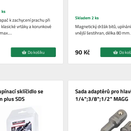
 ks
Skladem 2 ks
lapač k zachycení prachu při
o klasické vrtáky a korunkové
Magnetický držák bitů, upínání
 max.…
vnější šestihran, délka 80 mm.
90 Kč
Do košíku
Do koš
pínací sklíčidlo se
Sada adaptérů pro hlav
 plus SDS
1/4";3/8";1/2" MAGG