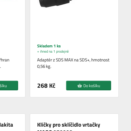
Skladem 1 ks
+ ihned na 1 prodejně
řhran
Adaptér z SDS MAX na SDS+, hmotnost
.
0,56 kg.
268 Kč
šíku
Do košíku
akita
Kličky pro sklíčidlo vrtačky