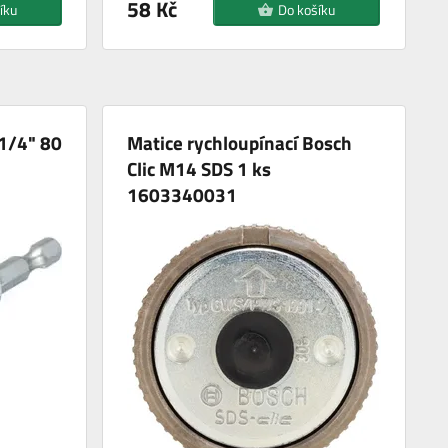
58 Kč
íku
Do košíku
 1/4" 80
Matice rychloupínací Bosch
Clic M14 SDS 1 ks
1603340031