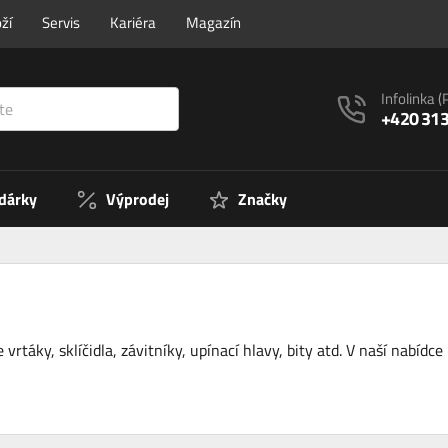
ží
Servis
Kariéra
Magazín
Infolinka
(
+420 313
 dárky
Výprodej
Značky
e vrtáky, sklíčidla, závitníky, upínací hlavy, bity atd. V naší nabí