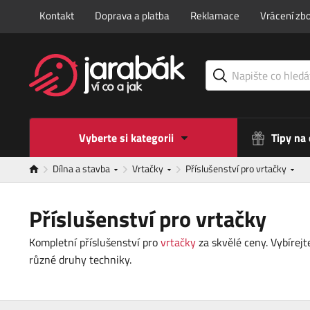
Kontakt
Doprava a platba
Reklamace
Vrácení zbo
Vyberte si kategorii
Tipy na
Dílna a stavba
Vrtačky
Příslušenství pro vrtačky
Příslušenství pro vrtačky
Kompletní příslušenství pro
vrtačky
za skvělé ceny. Vybírejt
různé druhy techniky.