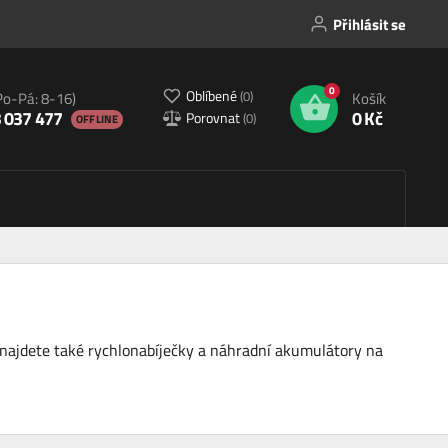
Přihlásit se
0
Oblíbené
(
0
)
Po-Pá: 8-16)
Košík
 037 477
0 Kč
Porovnat
(
0
)
OFFLINE
dce najdete také rychlonabíječky a náhradní akumulátory na