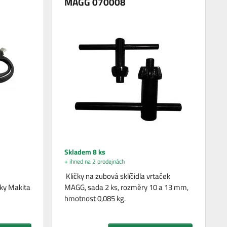
MAGG 070008
Skladem 8 ks
+ ihned na 2 prodejnách
Kličky na zubová sklíčidla vrtaček
áky Makita
MAGG, sada 2 ks, rozměry 10 a 13 mm,
hmotnost 0,085 kg.