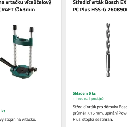
na vrtačku víceúčelový
Středicí vrták Bosch E
 CRAFT ∅43mm
PC Plus HSS-G 26089
Skladem 5 ks
+ ihned na 1 prodejně
Středicí vrták pro děrovky Bos
 ks
průměr 7,15 mm, upínání Pow
vý stojan na vrtačku.
Plus, stopka šestihran.