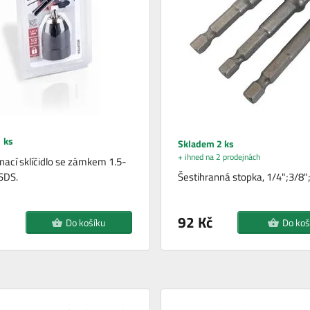
 ks
Skladem 2 ks
+ ihned na 2 prodejnách
nací sklíčidlo se zámkem 1.5-
SDS.
Šestihranná stopka, 1/4";3/8"
92 Kč
Do košíku
Do koš