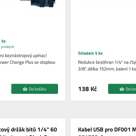
 ks
 prodejně
Skladem 5 ks
ro beznástrojový upínací
ower Change Plus se stopkou
Redukce šestihran 1/4" na čty
3/8", délka 152mm, balení 1 ks
138 Kč
Do košíku
Do ko
ový držák bitů 1/4" 60
Kabel USB pro DF001 M