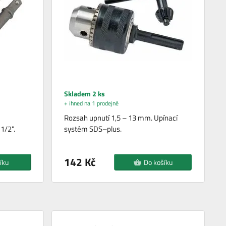
Skladem 2 ks
+ ihned na 1 prodejně
Rozsah upnutí 1,5 – 13 mm. Upínací
;1/2".
systém SDS–plus.
142 Kč
íku
Do košíku