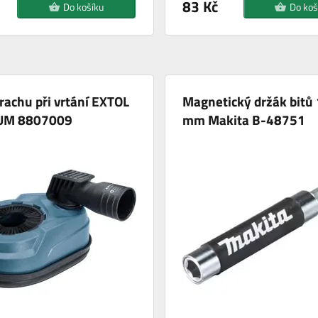
83 Kč
Do košíku
Do koš
rachu při vrtání EXTOL
Magnetický držák bitů
UM 8807009
mm Makita B-48751