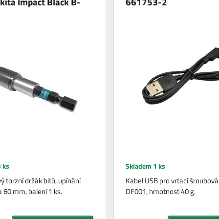
ita Impact Black B-
661753-2
 ks
Skladem 1 ks
 torzní držák bitů, upínání
Kabel USB pro vrtací šroubov
a 60 mm, balení 1 ks.
DF001, hmotnost 40 g.