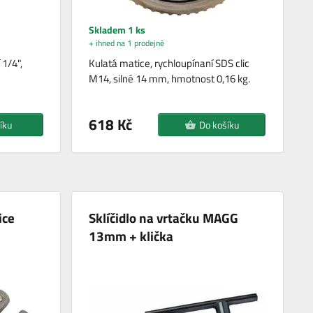
Skladem 1 ks
+ ihned na 1 prodejně
 1/4",
Kulatá matice, rychloupínaní SDS clic
M14, silné 14 mm, hmotnost 0,16 kg.
618 Kč
íku
Do košíku
ice
Sklíčidlo na vrtačku MAGG
13mm + klička