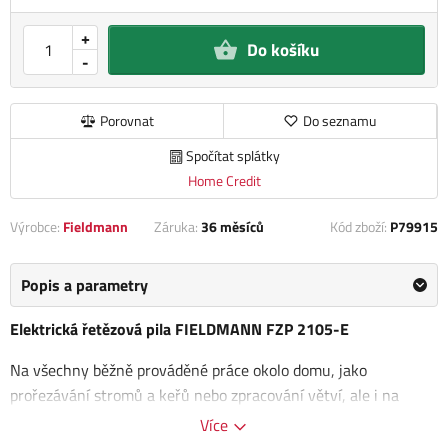
+
Do košíku
-
Porovnat
Do seznamu
Spočítat splátky
Home Credit
Výrobce:
Fieldmann
Záruka:
36 měsíců
Kód zboží:
P79915
Popis a parametry
Elektrická řetězová pila FIELDMANN FZP 2105-E
Na všechny běžně prováděné práce okolo domu, jako
prořezávání stromů a keřů nebo zpracování větví, ale i na
přípravu palivového dřeva se hodí
elektrická řetězová pila
Více
Fieldmann FZP 2105-E
s velmi dobrými parametry. Je