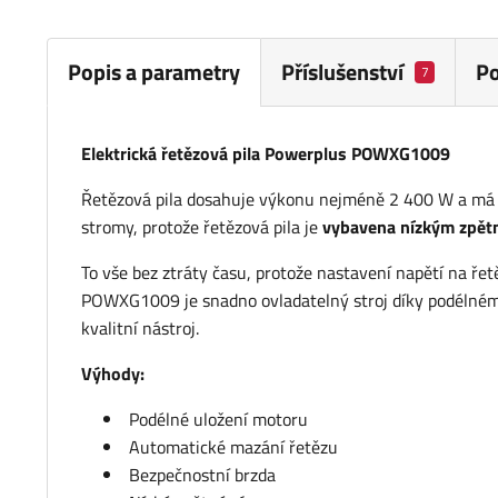
Popis a parametry
Příslušenství
P
7
Elektrická řetězová pila Powerplus POWXG1009
Řetězová pila dosahuje výkonu nejméně 2 400 W a má l
stromy, protože řetězová pila je
vybavena
nízkým zpět
To vše bez ztráty času, protože nastavení napětí na řet
POWXG1009 je snadno ovladatelný stroj díky podélné
kvalitní nástroj.
Výhody:
Podélné uložení motoru
Automatické mazání řetězu
Bezpečnostní brzda