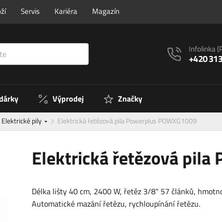
ží
Servis
Kariéra
Magazín
Infolinka
(
+420 313
 dárky
Výprodej
Značky
Elektrické pily
Elektrická řetězová pila Powerplus POWXG1009
Elektrická řetězová pi
Délka lišty 40 cm, 2400 W, řetěz 3/8" 57 článků, hmotno
Automatické mazání řetězu, rychloupínání řetězu.