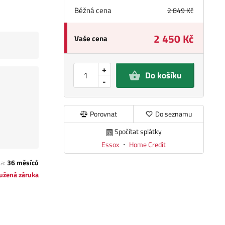
Běžná cena
2 849 Kč
2 450 Kč
Vaše cena
+
Do košíku
-
Porovnat
Do seznamu
Spočítat splátky
Essox
・
Home Credit
ka:
36 měsíců
užená záruka