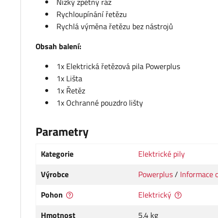
Nízký zpětný ráz
Rychloupínání řetězu
Rychlá výměna řetězu bez nástrojů
Obsah balení:
1x Elektrická řetězová pila Powerplus
1x Lišta
1x Řetěz
1x Ochranné pouzdro lišty
Parametry
Kategorie
Elektrické pily
Výrobce
Powerplus
/
Informace o
Pohon
Elektrický
Hmotnost
5.4 kg