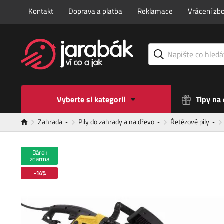
Kontakt
Doprava a platba
Reklamace
Vrácení zbo
Vyberte si kategorii
Tipy na
Zahrada
Pily do zahrady a na dřevo
Řetězové pily
Dárek
zdarma
-14%