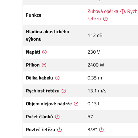
Zubová opěrka
,
Rych
Funkce
řetězu
Hladina akustického
112 dB
výkonu
Napětí
230 V
Příkon
2400 W
Délka kabelu
0.35 m
Rychlost řetězu
13.1 m/s
Objem olejové nádrže
0.13 l
Počet článků
57
Rozteč řetězu
3/8"