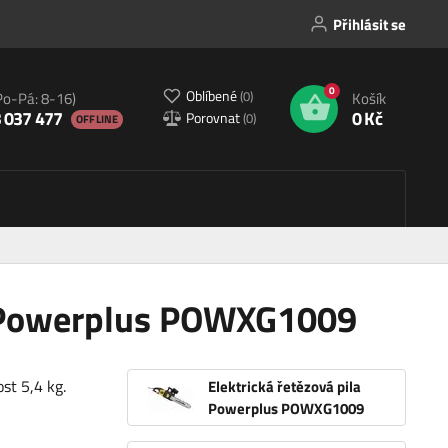
Přihlásit se
0
Oblíbené
(
0
)
Po-Pá: 8-16)
Košík
 037 477
0 Kč
Porovnat
(
0
)
OFFLINE
la Powerplus POWXG1009
st 5,4 kg.
Elektrická řetězová pila
Powerplus POWXG1009