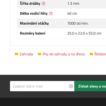
Šířka drážky
1.3 mm
Délka vodící lišty
40 cm
Maximální otáčky
7000 ot/min.
Rozměry balení
25.0 x 22.0 x 55.0 cm
Zahrada
Pily do zahrady a na dřevo
Řetězov
i
Získat slevy a n