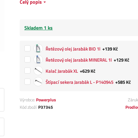
Celý popis
Skladem 1 ks
Řetězový olej Jarabák BIO 1l
+139 Kč
Řetězový olej Jarabák MINERAL 1l
+129 Kč
Kalač Jarabák XL
+629 Kč
Štípací sekera Jarabák L - P140945
+585 Kč
Výrobce:
Powerplus
Záru
Kód zboží:
P37345
Prodlo