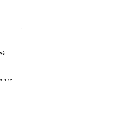
své
po ruce