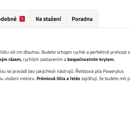
odobné
Ke stažení
Poradna
5
ištu 40 cm dlouhou. Budete schopni rychle a perfektně prořezat 
ným rázem,
rychlým zastavením a
bezpečnostním krytem.
ězu se provádí bez jakýchkoli nástrojů. Řetězová pila Powerplus
mu uložení motoru.
Prémiová lišta a řetěz
zajišťují, že budete mít 