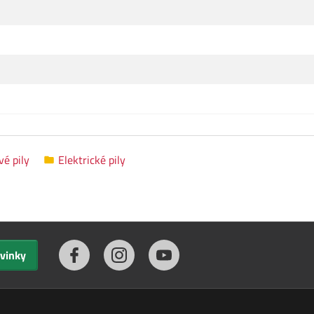
é pily
Elektrické pily
ovinky