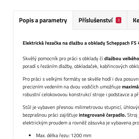
Popis a parametry
Příslušenství
Ke
3
Elektrická řezačka na dlažbu a obklady Scheppach FS
Skvělý pomocník pro práci s obklady či
dlažbou velkého
poradí s řezáním dlažby, obkladaček, kabřincových obk
Pro práci s velkými formáty se skvěle hodí i dva posuv
precizním vedením na dvou vodičích umožňuje
maximál
robustní celokovovou konstrukcí stroje i podstavce a 
Stůl je vybaven přesnou milimetrovou stupnicí, úhlov
bezprašnou práci zajišťuje
integrované čerpadlo.
Stroj
elektrickým proudem a rovněž zásuvka je vybavena p
Max. délka řezu: 1200 mm