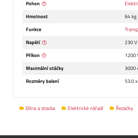
Pohon
Elektr
Hmotnost
64 kg
Funkce
Transp
Napětí
230 V
Příkon
1200
Maximální otáčky
3000 
Rozměry balení
53.0 x
Dílna a stavba
Elektrické nářadí
Řezačky