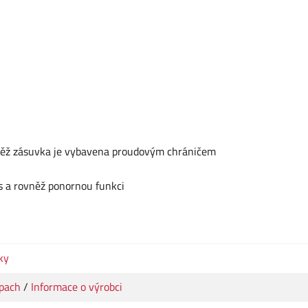
vněž zásuvka je vybavena proudovým chráničem
s a rovněž ponornou funkci
ky
pach
/
Informace o výrobci