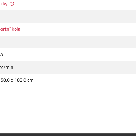
ický
ortní kola
 W
ot/min.
 58.0 x 182.0 cm