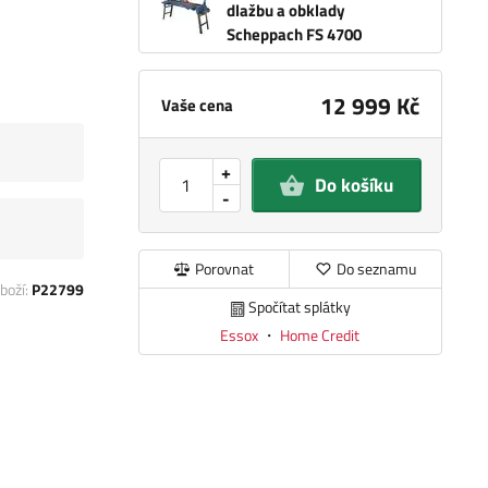
dlažbu a obklady
Scheppach FS 4700
12 999 Kč
Vaše cena
+
Do košíku
-
Porovnat
Do seznamu
boží:
P22799
Spočítat splátky
Essox
・
Home Credit