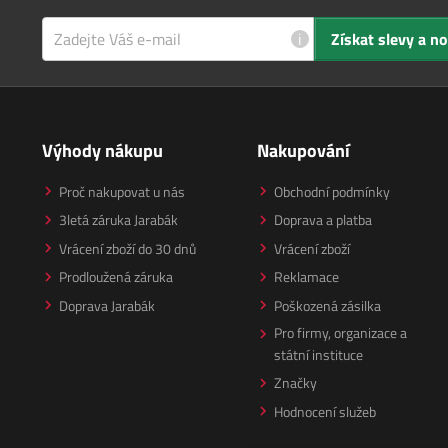
i
Získat slevy a n
Výhody nákupu
Nakupování
Proč nakupovat u nás
Obchodní podmínky
3letá záruka Jarabák
Doprava a platba
Vrácení zboží do 30 dnů
Vrácení zboží
Prodloužená záruka
Reklamace
Doprava Jarabák
Poškozená zásilka
Pro firmy, organizace a
státní instituce
Značky
Hodnocení služeb