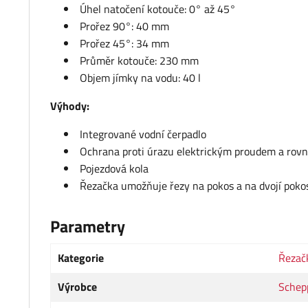
Úhel natočení kotouče: 0° až 45°
Prořez 90°: 40 mm
Prořez 45°: 34 mm
Průměr kotouče: 230 mm
Objem jímky na vodu: 40 l
Výhody:
Integrované vodní čerpadlo
Ochrana proti úrazu elektrickým proudem a ro
Pojezdová kola
Řezačka umožňuje řezy na pokos a na dvojí poko
Parametry
Kategorie
Řezač
Výrobce
Schep