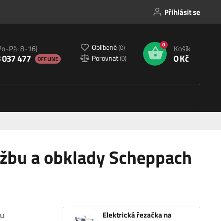
Přihlásit se
0
Oblíbené
(
0
)
Po-Pá: 8-16)
Košík
 037 477
0 Kč
Porovnat
(
0
)
OFFLINE
lažbu a obklady Scheppach
zu
Elektrická řezačka na