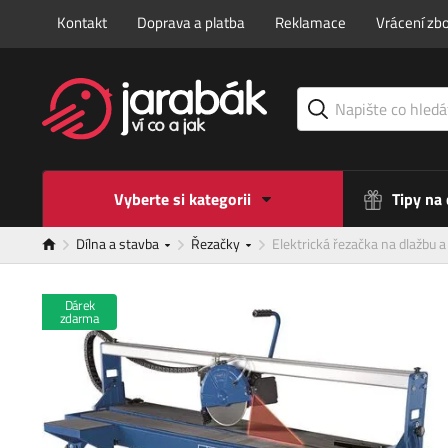
Kontakt
Doprava a platba
Reklamace
Vrácení zbo
Vyberte si kategorii
Tipy na
Dílna a stavba
Řezačky
Elektrická řezačka na dlažbu
Dárek
zdarma