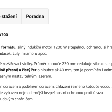
 stažení
Poradna
 4700
 formátu,
silný indukční motor 1200 W s tepelnou ochranou si hr
ladaček, žuly, mramoru apod.
né rozšiřovací stolky. Průměr kotouče 230 mm redukuje vibrace a s
ně přesný a čistý řez
o hloubce až 40 mm, ten je podmíněn i velm
přesným nastavitelným laserem.
ým dorazem a podélným dorazem. Chlazení řezného kotouče vodou 
 je vybaven nejmodernější bezpečnostní ochranou proti úrazu
roudovým chráničem.