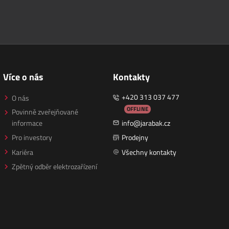
Více o nás
Kontakty
+420 313 037 477
O nás
OFFLINE
Povinně zveřejňované
informace
info@jarabak.cz
Pro investory
Prodejny
Kariéra
Všechny kontakty
Zpětný odběr elektrozařízení