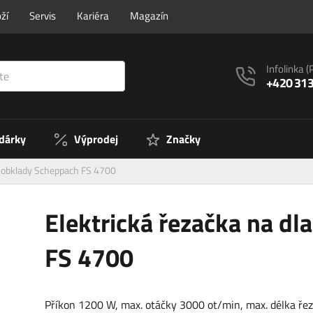
ží
Servis
Kariéra
Magazín
Infolinka
(
+420 313
 dárky
Výprodej
Značky
 a obklady Scheppach FS 4700
Elektrická řezačka na d
FS 4700
Příkon 1200 W, max. otáčky 3000 ot/min, max. délka ře