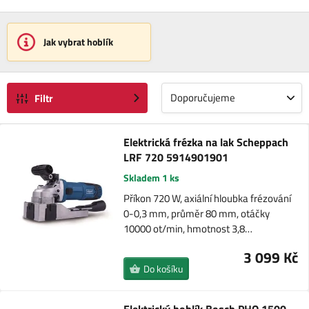
Jak vybrat hoblík
Doporučujeme
Filtr
Elektrická frézka na lak Scheppach
LRF 720 5914901901
Skladem 1 ks
Příkon 720 W, axiální hloubka frézování
0-0,3 mm, průměr 80 mm, otáčky
10000 ot/min, hmotnost 3,8…
3 099 Kč
Do košíku