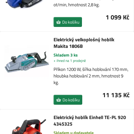
ot/min, hmotnost 2,8 kg.
1 099 Kč
Do košíku
Elektrický velkoplošný hoblík
Makita 1806B
Skladem 3 ks
+ ihned na 1 prodejně
Příkon 1200 W, šířka hoblování 170 mm,
hloubka hoblování 2 mm, hmotnost 9
kg.
11 135 Kč
Do košíku
Elektrický hoblík Einhell TE-PL 920
4345325
Skladem u dodavatele