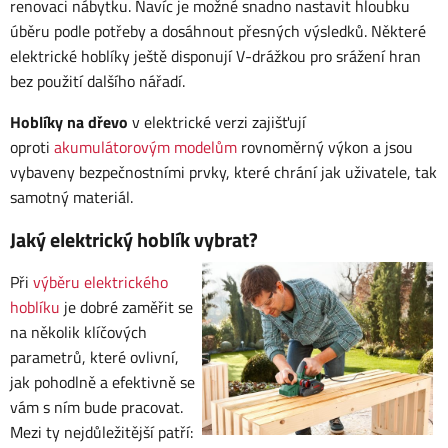
renovaci nábytku. Navíc je možné snadno nastavit hloubku
úběru podle potřeby a dosáhnout přesných výsledků. Některé
elektrické hoblíky ještě disponují V-drážkou pro srážení hran
bez použití dalšího nářadí.
Hoblíky na dřevo
v elektrické verzi zajišťují
oproti
akumulátorovým modelům
rovnoměrný výkon a jsou
vybaveny bezpečnostními prvky, které chrání jak uživatele, tak
samotný materiál.
Jaký elektrický hoblík vybrat?
Při
výběru elektrického
hoblíku
je dobré zaměřit se
na několik klíčových
parametrů, které ovlivní,
jak pohodlně a efektivně se
vám s ním bude pracovat.
Mezi ty nejdůležitější patří: