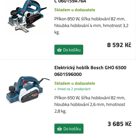
C 060159A76A
Skladem u dodavatele
Příkon 850 W, šířka hoblování 82 mm,
hloubka hoblování 4 mm, hmotnost 3,2
kg.
8 592 Kč
Do košíku
Elektrický hoblík Bosch GHO 6500
0601596000
Skladem u dodavatele
+ ihned na 2 prodejnách
Příkon 650 W, šířka hoblování 82 mm,
hloubka hoblování 2,6 mm, hmotnost
2,8 kg.
3 685 Kč
Do košíku