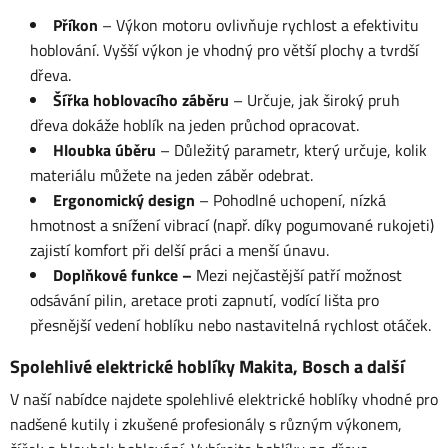
Příkon
– Výkon motoru ovlivňuje rychlost a efektivitu
hoblování. Vyšší výkon je vhodný pro větší plochy a tvrdší
dřeva.
Šířka hoblovacího záběru
– Určuje, jak široký pruh
dřeva dokáže hoblík na jeden průchod opracovat.
Hloubka úběru
– Důležitý parametr, který určuje, kolik
materiálu můžete na jeden záběr odebrat.
Ergonomický design
– Pohodlné uchopení, nízká
hmotnost a snížení vibrací (např. díky pogumované rukojeti)
zajistí komfort při delší práci a menší únavu.
Doplňkové funkce –
Mezi nejčastější patří možnost
odsávání pilin, aretace proti zapnutí, vodící lišta pro
přesnější vedení hoblíku nebo nastavitelná rychlost otáček.
Spolehlivé elektrické hoblíky Makita, Bosch a další
V naší nabídce najdete spolehlivé elektrické hoblíky vhodné pro
nadšené kutily i zkušené profesionály s různým výkonem,