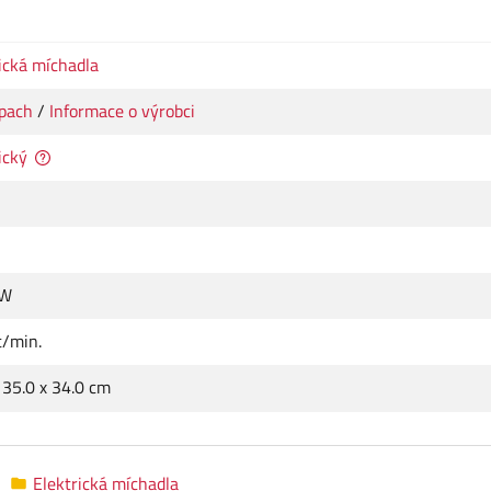
ická míchadla
pach
/
Informace o výrobci
ický
 W
t/min.
 35.0 x 34.0 cm
Elektrická míchadla