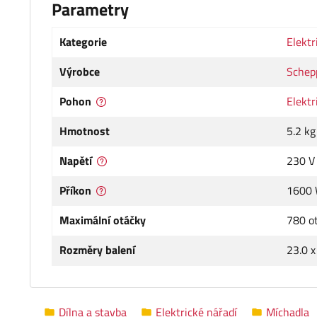
Parametry
Kategorie
Elektr
Výrobce
Schep
Pohon
Elektr
Hmotnost
5.2 kg
Napětí
230 V
Příkon
1600
Maximální otáčky
780 o
Rozměry balení
23.0 x
Dílna a stavba
Elektrické nářadí
Míchadla