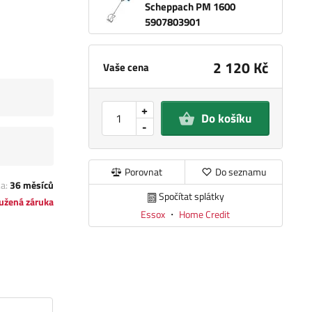
Scheppach PM 1600
5907803901
2 120 Kč
Vaše cena
+
Do košíku
-
Porovnat
Do seznamu
ka:
36 měsíců
Spočítat splátky
užená záruka
Essox
・
Home Credit