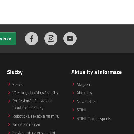
ovinky
Služby
Aktuality a informace
Servis
Magazín
Všechny doplňkové služby
Aktuality
Profesionální instalace
Newsletter
robotické sekačky
STIHL
Robotická sekačka na míru
STIHL Timbersports
Broušení řetězů
Sestavení a zprovoznění