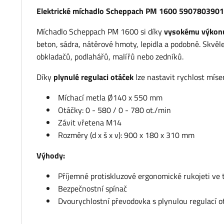
Elektrické míchadlo Scheppach PM 1600 5907803901
Míchadlo Scheppach PM 1600 si díky
vysokému výkon
beton, sádra, nátěrové hmoty, lepidla a podobně. Skvěle
obkladačů, podlahářů, malířů nebo zedníků.
Díky
plynulé regulaci otáček
lze nastavit rychlost míse
Míchací metla Ø140 x 550 mm
Otáčky: 0 - 580 / 0 - 780 ot./min
Závit vřetena M14
Rozměry (d x š x v): 900 x 180 x 310 mm
Výhody:
Příjemné protiskluzové ergonomické rukojeti ve 
Bezpečnostní spínač
Dvourychlostní převodovka s plynulou regulací o