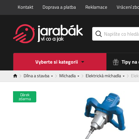
Kontakt
Doprava a platba
Reklamace
Vrácení zbo
Vyberte si kategorii
Tipy na
Dílna a stavba
Míchadla
Elektrická míchadla
Ele
Dárek
zdarma