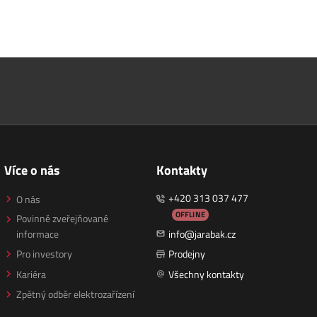
Více o nás
Kontakty
+420 313 037 477
O nás
OFFLINE
Povinně zveřejňované
informace
info@jarabak.cz
Pro investory
Prodejny
Kariéra
Všechny kontakty
Zpětný odběr elektrozařízení