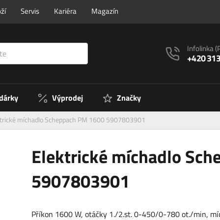
ží
Servis
Kariéra
Magazín
Infolinka
(
+420 313
 dárky
Výprodej
Značky
ktrické míchadlo Scheppach PM 1600 5907803901
Elektrické míchadlo Sc
5907803901
Příkon 1600 W, otáčky 1./2.st. 0-450/0-780 ot./min, mí