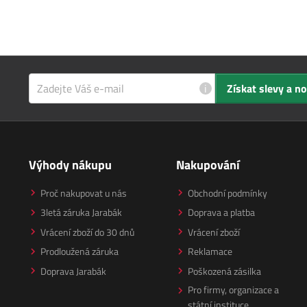
i
Získat slevy a n
Výhody nákupu
Nakupování
Proč nakupovat u nás
Obchodní podmínky
3letá záruka Jarabák
Doprava a platba
Vrácení zboží do 30 dnů
Vrácení zboží
Prodloužená záruka
Reklamace
Doprava Jarabák
Poškozená zásilka
Pro firmy, organizace a
státní instituce