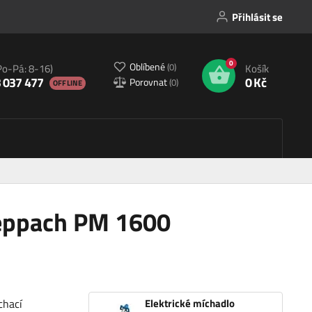
Přihlásit se
0
Oblíbené
(
0
)
Po-Pá: 8-16)
Košík
 037 477
0 Kč
Porovnat
(
0
)
OFFLINE
heppach PM 1600
chací
Elektrické míchadlo