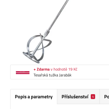
+ Zdarma
v hodnotě 19 Kč
Tesařská tužka Jarabák
Popis a parametry
Příslušenství
P
4