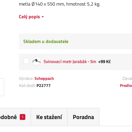
metla Ø140 x 550 mm, hmotnost 5,2 kg.
Celý popis
Skladem u dodavatele
Svinovací metr Jarabák - 5m
+99 Kč
Výrobce:
Scheppach
Záru
Kód zboží:
P22777
Prodlo
odobné
Ke stažení
Poradna
1