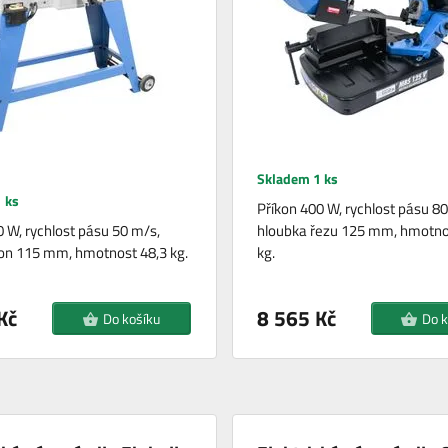
Skladem 1 ks
 ks
Příkon 400 W, rychlost pásu 8
 W, rychlost pásu 50 m/s,
hloubka řezu 125 mm, hmotno
on 115 mm, hmotnost 48,3 kg.
kg.
Kč
8 565 Kč
Do košíku
Do k