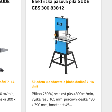
 GÜDE
Elektrická pásová pila GÜDE
GBS 300 83812
dání 7-14
Skladem u dodavatele (doba dodání 7-14
dní)
00 m/min,
Příkon 750 W, rychlost pásu 800 m/min,
eska 300 x
výška řezu 165 mm, pracovní deska 480
x 390 mm, hmotnost 45…