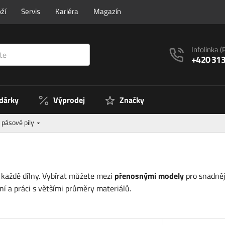
ží
Servis
Kariéra
Magazín
Infolinka
(
+420 313
 dárky
Výprodej
Značky
é pásové pily
každé dílny. Vybírat můžete mezi
přenosnými modely
pro snadněj
ání a práci s většími průměry materiálů.