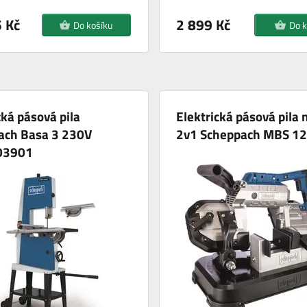
 Kč
2 899 Kč
Do košíku
Do k
cká pásová pila
Elektrická pásová pila 
ach Basa 3 230V
2v1 Scheppach MBS 1
03901