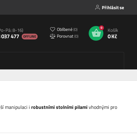
Přihlásit se
0
Oblíbené
(
0
)
Po-Pá: 8-16)
Košík
 037 477
0 Kč
Porovnat
(
0
)
OFFLINE
ší manipulaci i
robustními stolními pilami
vhodnými pro