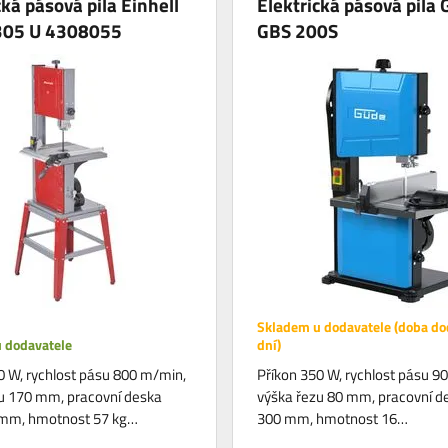
cká pásová pila Einhell
Elektrická pásová pila
305 U 4308055
GBS 200S
Skladem u dodavatele (doba do
 dodavatele
dní)
0 W, rychlost pásu 800 m/min,
Příkon 350 W, rychlost pásu 9
u 170 mm, pracovní deska
výška řezu 80 mm, pracovní d
mm, hmotnost 57 kg…
300 mm, hmotnost 16…