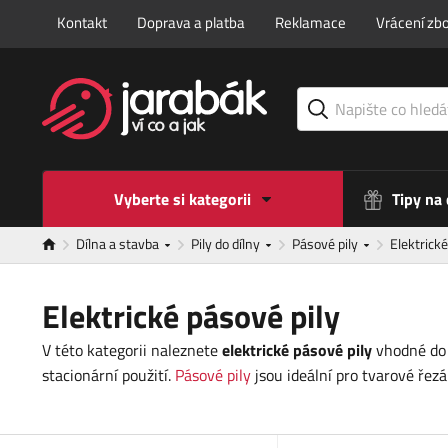
Kontakt
Doprava a platba
Reklamace
Vrácení zbo
Vyberte si kategorii
Tipy na
Dílna a stavba
Pily do dílny
Pásové pily
Elektrick
Elektrické pásové pily
V této kategorii naleznete
elektrické pásové pily
vhodné do 
stacionární použití.
Pásové pily
jsou ideální pro tvarové řez