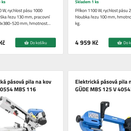
 ks
Skladem 1 ks
0 W, rychlost pásu 1000
Příkon 1100 W, rychlost pásu 2
ška řezu 130 mm, pracovní
hloubka řezu 100 mm, hmotno
0x380-520 mm, hmotnost…
kg.
Kč
4 959 Kč
Do košíku
Do k
cká pásová pila na kov
Elektrická pásová pila 
0554 MBS 116
GÜDE MBS 125 V 4054