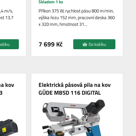
Skladem 1 ks
,4 m/s,
Příkon 375 W, rychlost pásu 800 m/min,
st 13,7
výška řezu 152 mm, pracovní deska 360
x 320 mm, hmotnost 31…
7 699 Kč
ošíku
Do košíku
na kov
Elektrická pásová pila na kov
3
GÜDE MBSD 116 DIGITAL