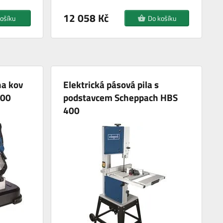
12 058 Kč
ošíku
Do košíku
na kov
Elektrická pásová pila s
200
podstavcem Scheppach HBS
400