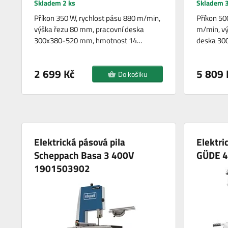
Skladem 2 ks
Skladem 3
Příkon 350 W, rychlost pásu 880 m/min,
Příkon 50
výška řezu 80 mm, pracovní deska
m/min, vý
300x380-520 mm, hmotnost 14…
deska 30
2 699 Kč
5 809 
Do košíku
Elektrická pásová pila
Elektri
Scheppach Basa 3 400V
GÜDE 4
1901503902