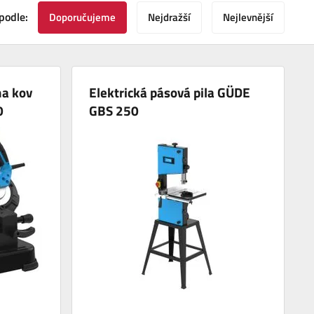
podle:
Doporučujeme
Nejdražší
Nejlevnější
na kov
Elektrická pásová pila GÜDE
0
GBS 250