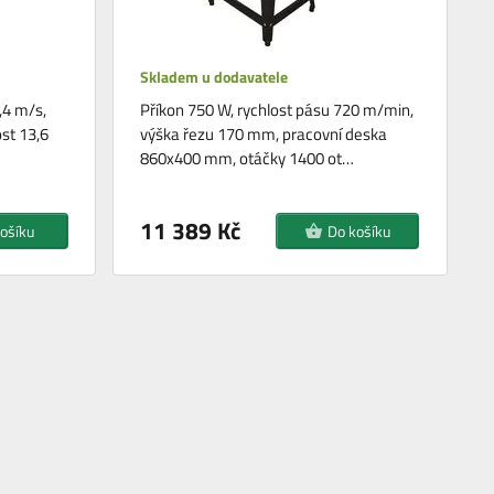
Skladem u dodavatele
,4 m/s,
Příkon 750 W, rychlost pásu 720 m/min,
st 13,6
výška řezu 170 mm, pracovní deska
860x400 mm, otáčky 1400 ot…
11 389 Kč
ošíku
Do košíku