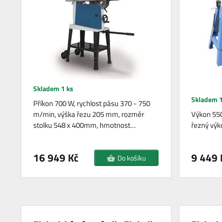
Skladem 1 ks
Skladem 1
Příkon 700 W, rychlost pásu 370 - 750
m/min, výška řezu 205 mm, rozměr
Výkon 550
stolku 548 x 400mm, hmotnost…
řezný výk
16 949 Kč
9 449 
Do košíku