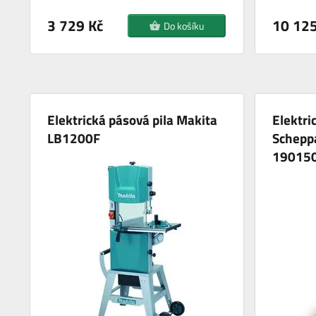
3 729 Kč
10 125
Do košíku
Elektrická pásová pila Makita
Elektri
LB1200F
Schepp
19015