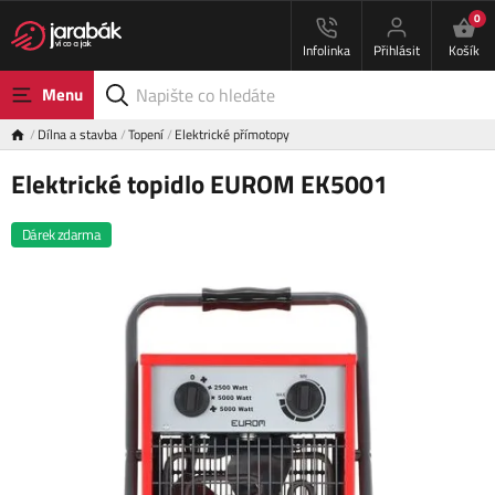
0
Infolinka
Přihlásit
Košík
Menu
Dílna a stavba
Topení
Elektrické přímotopy
Elektrické topidlo EUROM EK5001
Dárek zdarma