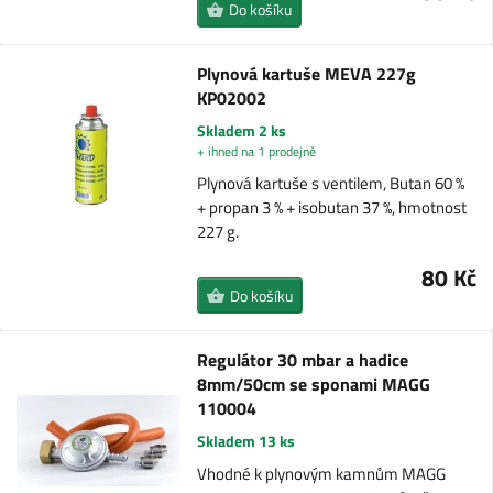
Do košíku
Plynová kartuše MEVA 227g
KP02002
Skladem 2 ks
+ ihned na 1 prodejně
Plynová kartuše s ventilem, Butan 60 %
+ propan 3 % + isobutan 37 %, hmotnost
227 g.
80 Kč
Do košíku
Regulátor 30 mbar a hadice
8mm/50cm se sponami MAGG
110004
Skladem 13 ks
Vhodné k plynovým kamnům MAGG