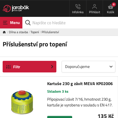
0
Infolinka
Přihlásit
Košík
Menu
Dílna a stavba
Topení
Příslušenství
Příslušenství pro topení
Doporučujeme
Filtr
Kartuše 230 g závit MEVA KP02006
Skladem 3 ks
Připojovací závit 7/16, hmotnost 230 g,
kartuše je vyrobena v souladu s EN 417.
135 Kč