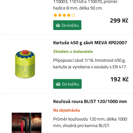
110003, 110149 a 110070, průměr
hadice 8 mm, délka 50 cm.
299 Kč
Do košíku
Kartuše 450 g závit MEVA KP02007
Skladem u dodavatele
Připojovací závit 7/16, hmotnost 450 g,
kartuše je vyrobena v souladu s EN 417.
192 Kč
Do košíku
Kouřová roura BLIST 120/1000 mm
Na objednávku
Průměr kouřovodu 120 mm, délka 1000
mm, vhodná pro kamna BLIST.